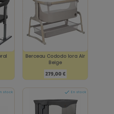
ral
Berceau Cododo Iora Air
Beige
Prix
279,00 €

n stock
En stock