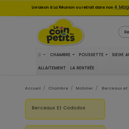
4 Mag
Livraison à La Réunion ou retrait dans nos
-
CHAMBRE
POUSSETTE
SIEGE 
ALLAITEMENT
LA RENTRÉE
Accueil
Chambre
Mobilier
Berceaux e
Berceaux Et Cododos