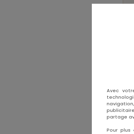
L
Avec votr
technologi
navigation
publicitai
partage av
Pour plus 