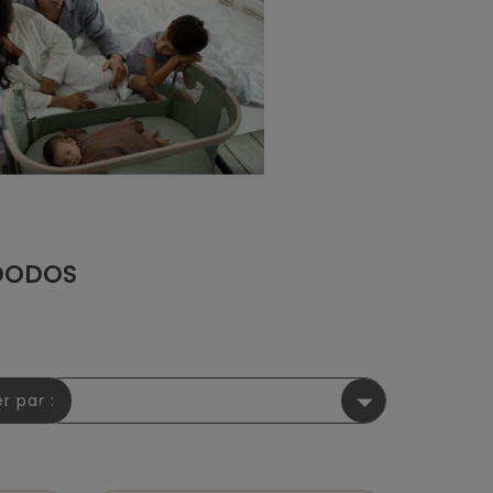
DODOS

er par :