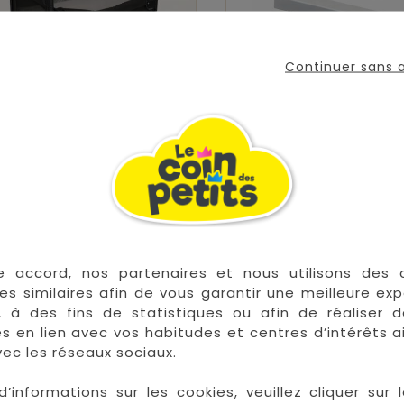
Continuer sans
it Kubbie Sleep Shale
Kit De Cododo Pour
120X60
Prix
Prix
139,90 €
79,90 €
e accord, nos partenaires et nous utilisons des 


En stock
E
es similaires afin de vous garantir une meilleure ex
, à des fins de statistiques ou afin de réaliser 
res en lien avec vos habitudes et centres d’intérêts a
ec les réseaux sociaux.
d’informations sur les cookies, veuillez cliquer sur l