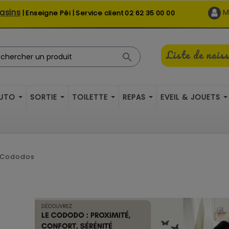
asins
M
| Enseigne Péi | Service client
02 62 35 00 00
Liste de nais

AUTO
SORTIE
TOILETTE
REPAS
EVEIL & JOUETS
t Cododos