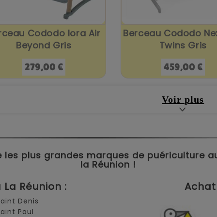
rceau Cododo Iora Air
Berceau Cododo Ne
Beyond Gris
Twins Gris
Prix
Prix
279,00 €
459,00 €
Voir plus
 les plus grandes marques de puériculture aux 
la Réunion !
La Réunion :
Achat 
Saint Denis
Saint Paul