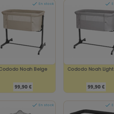


En stock
E
Cododo Noah Beige
Cododo Noah Light
Prix
Prix
99,90 €
99,90 €


En stock
E