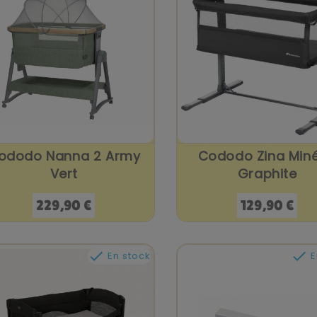
ododo Nanna 2 Army
Cododo Zina Miné
Vert
Graphite
Prix
Prix
229,90 €
129,90 €


En stock
E