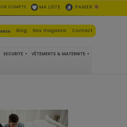
MA LISTE
PANIER
ON COMPTE
0
sance
Blog
Nos magasins
Contact
SECURITE
VÊTEMENTS & MATERNITE