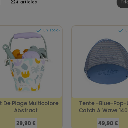
224 articles
Tri


En stock
E
t De Plage Multicolore
Tente -Blue-Pop-
Abstract
Catch A Wave 14
Prix
Prix
29,90 €
49,90 €