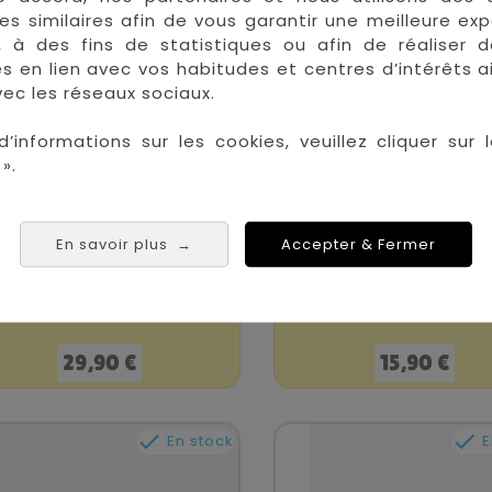


En stock
E
es similaires afin de vous garantir une meilleure ex
, à des fins de statistiques ou afin de réaliser 
res en lien avec vos habitudes et centres d’intérêts a
ec les réseaux sociaux.
d’informations sur les cookies, veuillez cliquer sur l
».
En savoir plus
Accepter & Fermer
→
ouee Bebe Multicolor
Piscine Rose Straw
Wild Life 1-2 Ans
Fields 60Cm
Prix
Prix
29,90 €
15,90 €


En stock
E