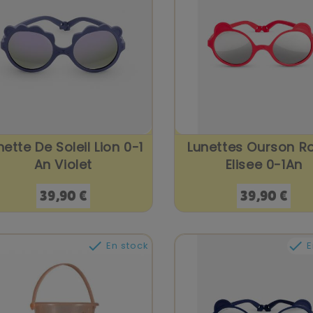
nette De Soleil Lion 0-1
Lunettes Ourson R
An Violet
Elisee 0-1An
Prix
Prix
39,90 €
39,90 €


En stock
E