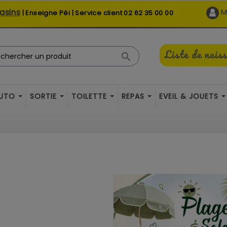
asins
M
| Enseigne Péi | Service client
02 62 35 00 00
Liste de nais

AUTO
SORTIE
TOILETTE
REPAS
EVEIL & JOUETS