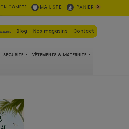
MA LISTE
PANIER
ON COMPTE
0
sance
Blog
Nos magasins
Contact
SECURITE
VÊTEMENTS & MATERNITE