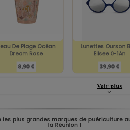
eau De Plage Océan
Lunettes Ourson B
Dream Rose
Elisee 0-1An
Prix
Prix
8,90 €
39,90 €
Voir plus
 les plus grandes marques de puériculture aux 
la Réunion !