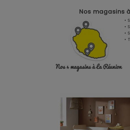
Nos magasins à 
• 
• 
• 
•