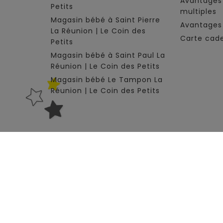
Avantages
Petits
multiples
Magasin bébé à Saint Pierre
Avantages 
La Réunion | Le Coin des
Carte cad
Petits
Magasin bébé à Saint Paul La
Réunion | Le Coin des Petits
Magasin bébé Le Tampon La
Réunion | Le Coin des Petits