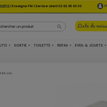
asins
M
| Enseigne Péi | Service client
02 62 35 00 00
Liste de nais

AUTO
SORTIE
TOILETTE
REPAS
EVEIL & JOUETS
 140 cm