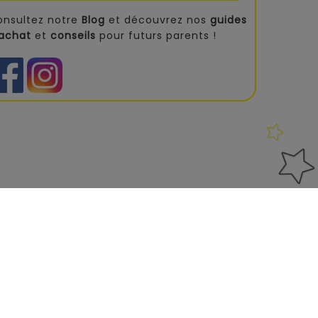
onsultez notre
Blog
et découvrez nos
guides
'achat
et
conseils
pour futurs parents !