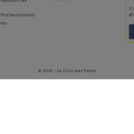
 Naissances
C
Professionnels
d
eau
© 2018 - Le Coin des Petits