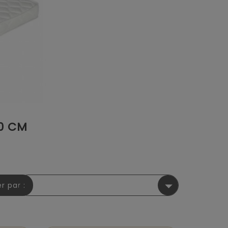
40 CM

er par :