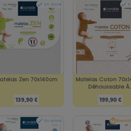


En stock
E
atelas Zen 70x140cm
Matelas Coton 70x
Déhoussable À..
Prix
Prix
139,90 €
199,90 €


En stock
Bientô