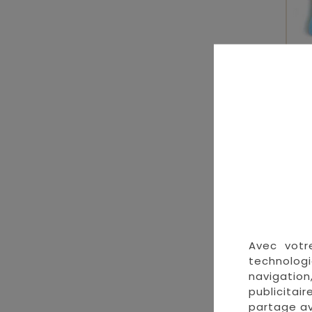
Ma
Avec votr
technologi
navigation
publicitai
partage av