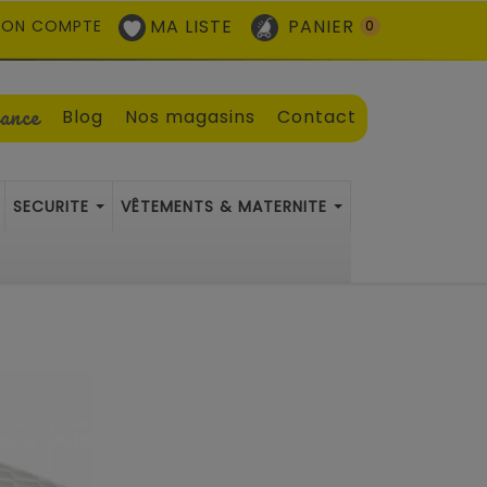
MA LISTE
PANIER
ON COMPTE
0
sance
Blog
Nos magasins
Contact
SECURITE
VÊTEMENTS & MATERNITE