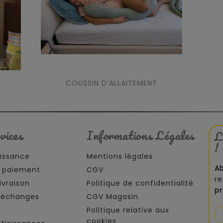
COUSSIN D’ALLAITEMENT
vices
Informations Légales
L
!
aissance
Mentions légales
A
 paiement
CGV
re
ivraison
Politique de confidentialité
p
t échanges
CGV Magasin
Politique relative aux
cookies