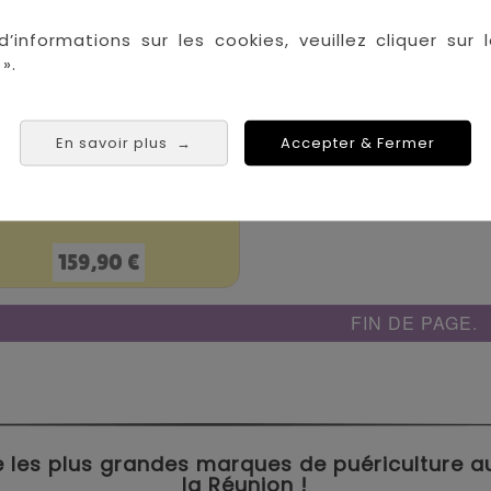
d’informations sur les cookies, veuillez cliquer sur l
».
En savoir plus
Accepter & Fermer
→
Matelas Evolutif 70x140
Prix
159,90 €
FIN DE PAGE.
 les plus grandes marques de puériculture aux 
la Réunion !