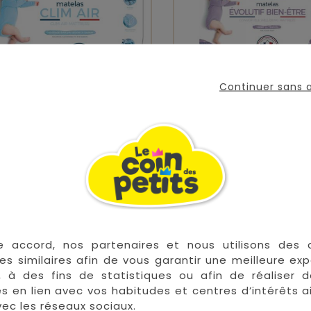
Continuer sans
telas Clim Air 70x140
Matelas Évolutif Bie
70x140
Prix
Prix
119,00 €
179,90 €
e accord, nos partenaires et nous utilisons des 

Bientôt dispo.
es similaires afin de vous garantir une meilleure ex
, à des fins de statistiques ou afin de réaliser 
res en lien avec vos habitudes et centres d’intérêts a
ec les réseaux sociaux.