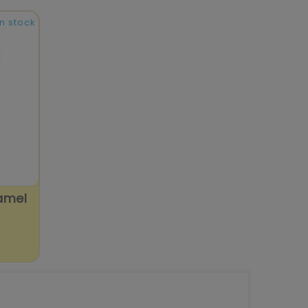
n stock
amel