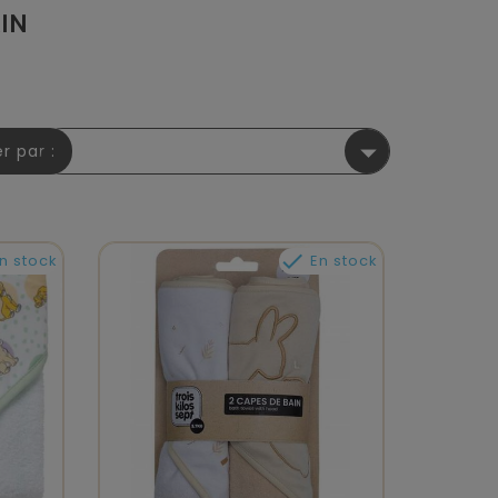
IN

er par :

n stock
En stock