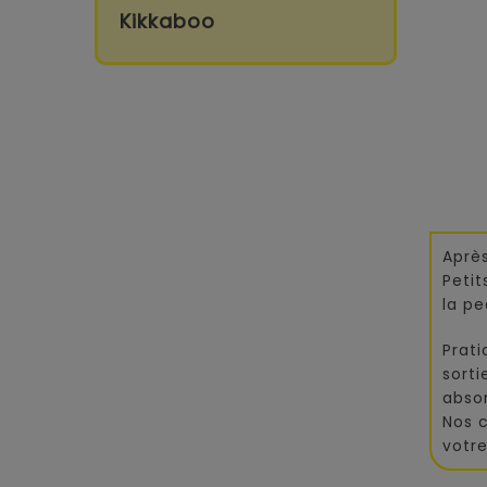
Kikkaboo
Après
Peti
la pe
Prati
sorti
absor
Nos 
votre