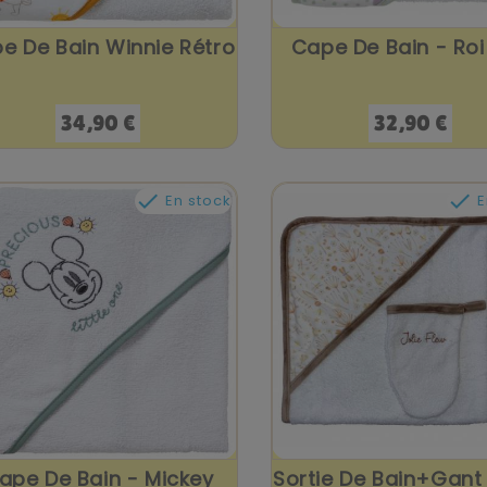
e De Bain Winnie Rétro
Cape De Bain - Roi
Prix
Prix
34,90 €
32,90 €


En stock
E
ape De Bain - Mickey
Sortie De Bain+Gant 