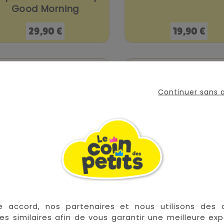
Good Morning
Prix
Prix
29,90 €
19,90 €


En stock
E
Continuer sans
Sortie De Bain- Gant
Cape De Bain + Gant
e accord, nos partenaires et nous utilisons des 
Ocean
Nuage
es similaires afin de vous garantir une meilleure ex