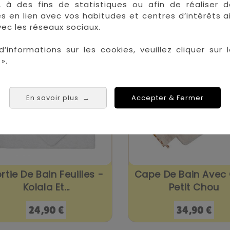
, à des fins de statistiques ou afin de réaliser 
Prix
Prix
19,90 €
44,90 €
res en lien avec vos habitudes et centres d’intérêts a
ec les réseaux sociaux.


En stock
E
d’informations sur les cookies, veuillez cliquer sur l
».
En savoir plus
Accepter & Fermer
→
rtie De Bain Feuilles -
Cape De Bain Avec
Kolala Et...
Petit Chou
Prix
Prix
24,90 €
34,90 €