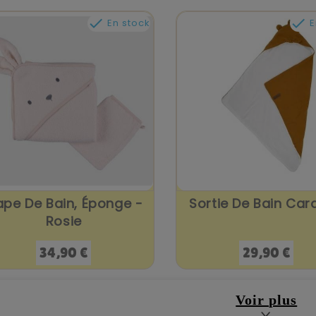


En stock
E
pe De Bain, Éponge -
Sortie De Bain Car
Rosie
Prix
Prix
34,90 €
29,90 €
Voir plus