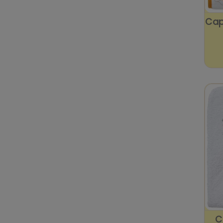
Cap
C