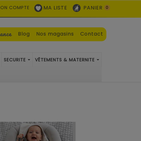
MA LISTE
PANIER
ON COMPTE
0
sance
Blog
Nos magasins
Contact
SECURITE
VÊTEMENTS & MATERNITE