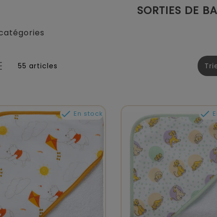
SORTIES DE BA
catégories
55 articles
Tri


En stock
E