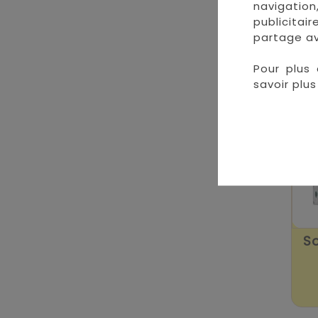
navigation
publicitai
partage av
Pour plus 
savoir plus 
So