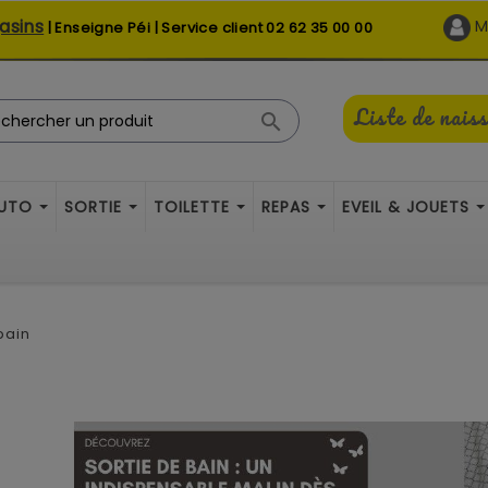
asins
M
| Enseigne Péi | Service client
02 62 35 00 00
Liste de nais

AUTO
SORTIE
TOILETTE
REPAS
EVEIL & JOUETS
bain