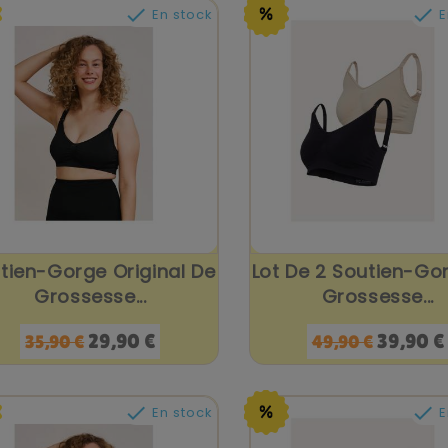


En stock
E
tien-Gorge Original De
Lot De 2 Soutien-Go
Grossesse...
Grossesse...
Prix
Prix
Prix
Prix
29,90 €
39,90 €
35,90 €
49,90 €
de
de
base
base


En stock
E