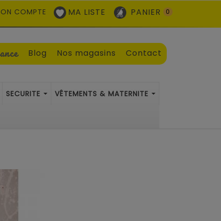
MA LISTE
PANIER
ON COMPTE
0
sance
Blog
Nos magasins
Contact
SECURITE
VÊTEMENTS & MATERNITE