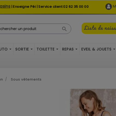
asins
M
| Enseigne Péi | Service client
02 62 35 00 00
Liste de nais

AUTO
SORTIE
TOILETTE
REPAS
EVEIL & JOUETS
an
Sous vêtements