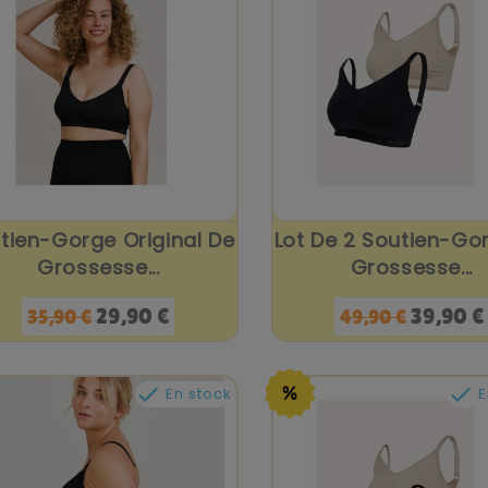
tien-Gorge Original De
Lot De 2 Soutien-Go
Grossesse...
Grossesse...
Prix
Prix
Prix
Prix
29,90 €
39,90 €
35,90 €
49,90 €
de
de
base
base


En stock
E