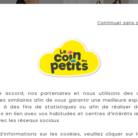
Continuer sans
ulottes De Soutien De
Lot De 2 Soutien-Go
Grossesse Noir...
Grossesse...
Prix
Prix
Prix
24,90 €
39,90 €
49,90 €
de
base
e accord, nos partenaires et nous utilisons des 


En stock
E
es similaires afin de vous garantir une meilleure ex
, à des fins de statistiques ou afin de réaliser 
res en lien avec vos habitudes et centres d’intérêts a
ec les réseaux sociaux.
d’informations sur les cookies, veuillez cliquer sur l