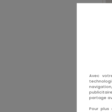
C
Avec votr
technologi
navigation
publicitai
partage av
Pour plus 