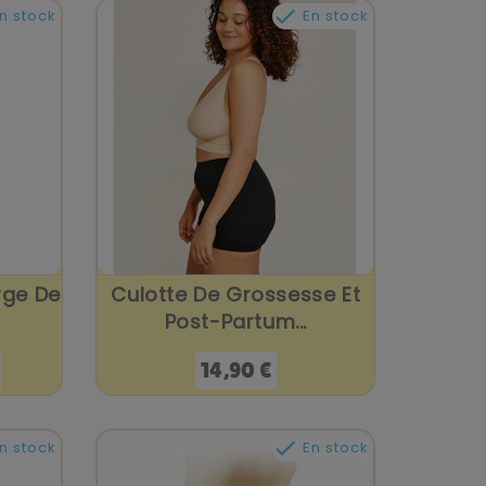

n stock
En stock
rge De
Culotte De Grossesse Et
Post-Partum...
Prix
14,90 €

n stock
En stock