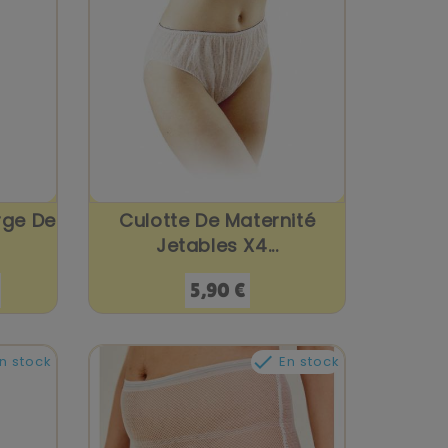
rge De
Culotte De Maternité
Jetables X4...
Prix
5,90 €

n stock
En stock