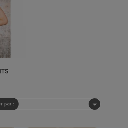
NTS

er par :