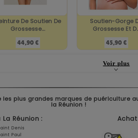
einture De Soutien De
Soutien-Gorge 
Grossesse...
Grossesse Et D..
Prix
Prix
44,90 €
45,90 €
Voir plus
 les plus grandes marques de puériculture aux 
la Réunion !
La Réunion :
Achat 
Saint Denis
Saint Paul