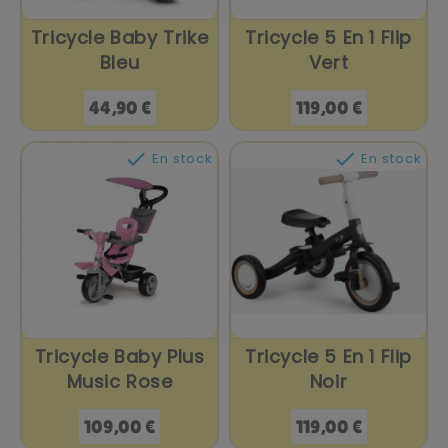
Tricycle Baby Trike
Tricycle 5 En 1 Flip
Bleu
Vert
Prix
Prix
44,90 €
119,00 €


En stock
En stock
Tricycle Baby Plus
Tricycle 5 En 1 Flip
Music Rose
Noir
Prix
Prix
109,00 €
119,00 €