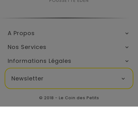
POUSSETTE EDEN
A Propos

Nos Services

Informations Légales

Newsletter

© 2018 - Le Coin des Petits