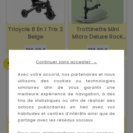
Tricycle 8 En 1 Trix 2
Trottinette Mini
Beige
Micro Deluxe Rock
&...
Prix
Prix
199,90 €
179,90 €
Continuer sans accepter
→


En stock
En stock
Avec votre accord, nos partenaires et nous
utilisons des cookies ou technologies
similaires afin de vous garantir une
meilleure expérience de navigation, à des
fins de statistiques ou afin de réaliser des
actions publicitaires en lien avec vos
habitudes et centres d’intérêts ainsi que de
partage avec les réseaux sociaux.
Tricycle 5 En 1 Flash
Trottinette Mini
Army Vert
Micro Deluxe Rock