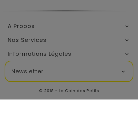
A Propos

Nos Services

Informations Légales

Newsletter

© 2018 - Le Coin des Petits