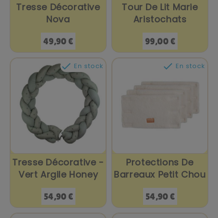
Tresse Décorative
Tour De Lit Marie
Nova
Aristochats
Prix
Prix
49,90 €
99,00 €


En stock
En stock
Tresse Décorative -
Protections De
Vert Argile Honey
Barreaux Petit Chou
Prix
Prix
54,90 €
54,90 €