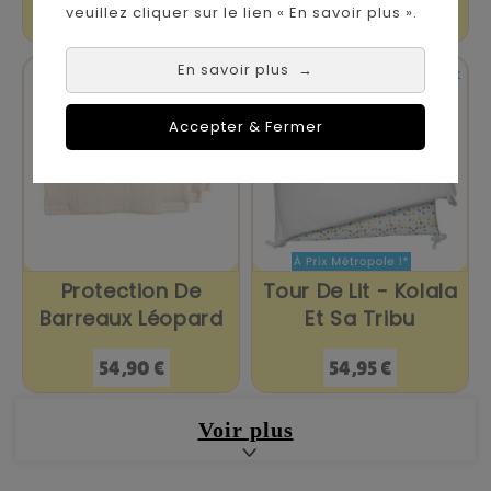
veuillez cliquer sur le lien « En savoir plus ».
Prix
Prix
69,90 €
59,90 €
En savoir plus
→


En stock
En stock
Accepter & Fermer
Protection De
Tour De Lit - Kolala
Barreaux Léopard
Et Sa Tribu
Prix
Prix
54,90 €
54,95 €
Voir plus