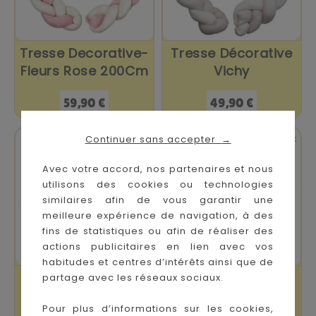
Tresse Decorative-
Tresse Décorative
Fleurs Rose 200Cm
Vichy
Prix
Prix
59,90 €
49,90 €


En stock
En stock
Continuer sans accepter
→
Avec votre accord, nos partenaires et nous
utilisons des cookies ou technologies
similaires afin de vous garantir une
meilleure expérience de navigation, à des
fins de statistiques ou afin de réaliser des
actions publicitaires en lien avec vos
habitudes et centres d’intérêts ainsi que de
Tour De Lit
Tresse Décorative
partage avec les réseaux sociaux.
Modulable Boubou
Tam-Tam
Pour plus d’informations sur les cookies,