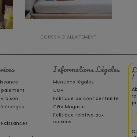
COUSSIN D’ALLAITEMENT
vices
Informations Légales
L
!
aissance
Mentions légales
A
 paiement
CGV
re
ivraison
Politique de confidentialité
p
t échanges
CGV Magasin
Politique relative aux
cookies
 Naissances
C