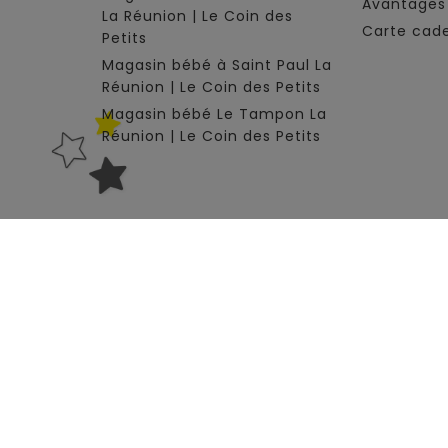
Avantages 
La Réunion | Le Coin des
Carte cad
Petits
Magasin bébé à Saint Paul La
Réunion | Le Coin des Petits
Magasin bébé Le Tampon La
Réunion | Le Coin des Petits