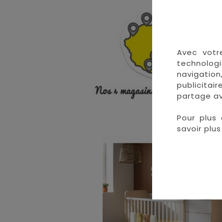
• 
• 
• 
•
Avec votr
technologi
navigation
publicitai
partage av
Pour plus 
savoir plus 