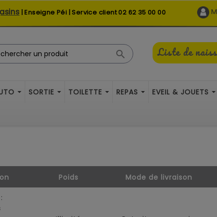
asins
M
| Enseigne Péi | Service client
02 62 35 00 00
Liste de nais

AUTO
SORTIE
TOILETTE
REPAS
EVEIL & JOUETS
son
Poids
Mode de livraison
:
s