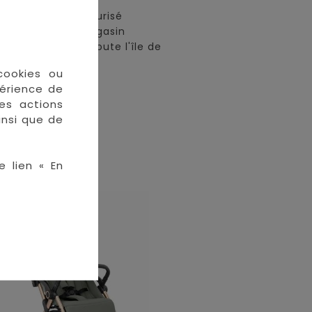
• Paiement sécurisé
• Retrait en magasin
• Livraison sur toute l'île de
La Réunion
cookies ou
périence de
des actions
insi que de
e lien « En