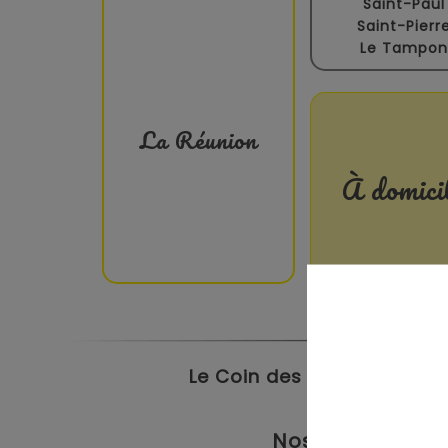
Saint-Paul
Saint-Pierr
Le Tampon
La Réunion
À domici
Le Coin des Petits propose
Nos magasins à 