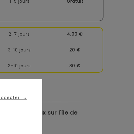
1-5 jours
Gratuit
2-7 jours
4,90 €
3-10 jours
20 €
3-10 jours
30 €
 accepter
→
meilleurs prix sur l'île de
en ligne :