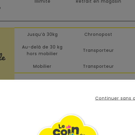
Illimité
Retrait en magasin
e
Jusqu’à 30kg
Chronopost
Au-delà de 30 kg
Transporteur
le
hors mobilier
Mobilier
Transporteur
Continuer sans
 les plus grandes marques de puériculture aux 
la Réunion !
La Réunion :
Achat 