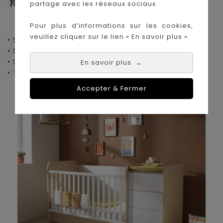
partage avec les réseaux sociaux.
Pour plus d’informations sur les cookies,
veuillez cliquer sur le lien « En savoir plus ».
• Saint Denis
• Paiement sécurisé
• Saint Paul
• Retrait en magasin
• Saint Pierre
• Livraison sur toute l'île
En savoir plus
→
• Tampon
de La Réunion
Accepter & Fermer