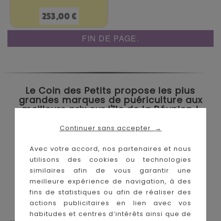
Prix
253,00 €
FIN DE PAGE.
Le Coin des Petits propose les plus
grandes marques de puériculture aux
meilleurs prix sur l'île de la Réunion !
Continuer sans accepter
→
Nos magasins à
Achat en ligne :
La Réunion :
Avec votre accord, nos partenaires et nous
utilisons des cookies ou technologies
similaires afin de vous garantir une
meilleure expérience de navigation, à des
fins de statistiques ou afin de réaliser des
actions publicitaires en lien avec vos
habitudes et centres d’intérêts ainsi que de