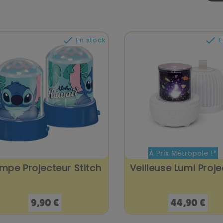


En stock
E
mpe Projecteur Stitch
Veilleuse Lumi Proje
Prix
Prix
9,90 €
44,90 €