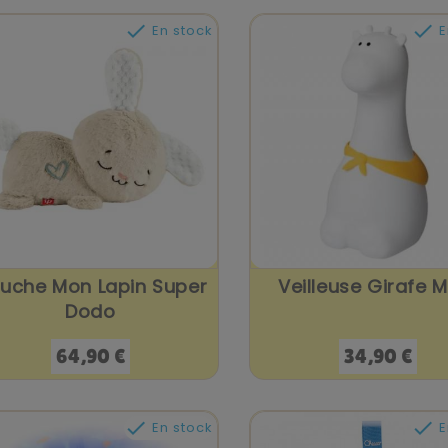


En stock
E
luche Mon Lapin Super
Veilleuse Girafe 
Dodo
Prix
Prix
64,90 €
34,90 €


En stock
E