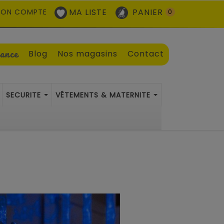
MA LISTE
PANIER
ON COMPTE
0
sance
Blog
Nos magasins
Contact
SECURITE
VÊTEMENTS & MATERNITE