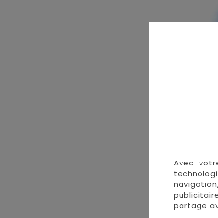
Vei
Avec votr
technologi
navigation
publicitai
partage av