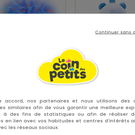
Continuer sans
lleuse Dynamique Effet
Veilleuse Petit Ourso
Aquatique...
Prix
Prix
54,90 €
34,90 €
e accord, nos partenaires et nous utilisons des 
es similaires afin de vous garantir une meilleure ex


En stock
E
, à des fins de statistiques ou afin de réaliser 
res en lien avec vos habitudes et centres d’intérêts a
ec les réseaux sociaux.