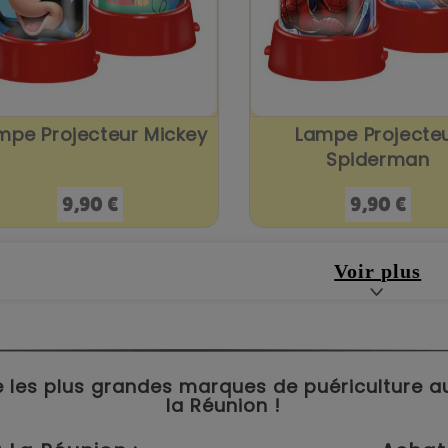
mpe Projecteur Mickey
Lampe Projecte
Spiderman
Prix
Prix
9,90 €
9,90 €
Voir plus
 les plus grandes marques de puériculture aux 
la Réunion !