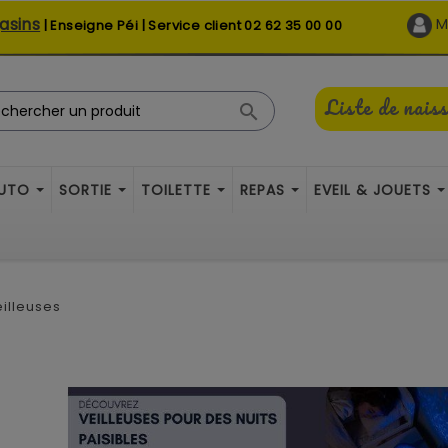
asins
M
| Enseigne Péi | Service client
02 62 35 00 00
Liste de nais

AUTO
SORTIE
TOILETTE
REPAS
EVEIL & JOUETS
illeuses