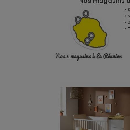
Nos magasins à 
• 
• 
• 
•