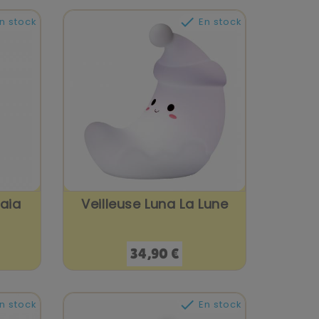

n stock
En stock
Maia
Veilleuse Luna La Lune
Prix
34,90 €

n stock
En stock