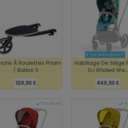
nche À Roulettes Priam
Habillage De Siège 
/ Balios S
DJ Khaled We...
Prix
Prix
139,95 €
449,95 €


En stock
E