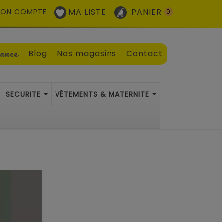
MA LISTE
PANIER
ON COMPTE
0
sance
Blog
Nos magasins
Contact
SECURITE
VÊTEMENTS & MATERNITE