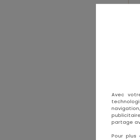
H
Avec votr
technologi
navigation
publicitai
partage av
Pour plus 