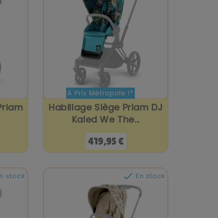
Priam
Habillage Siège Priam DJ
Kaled We The...
Prix
419,95 €

n stock
En stock