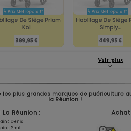
billage De Siège Priam
Habillage De Siège 
Koi
Simply...
Prix
Prix
389,95 €
449,95 €
Voir plus
 les plus grandes marques de puériculture aux 
la Réunion !
La Réunion :
Achat 
Saint Denis
Saint Paul