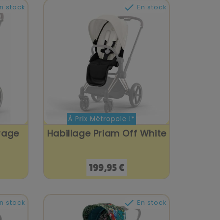

n stock
En stock
rage
Habillage Priam Off White
Prix
199,95 €

n stock
En stock