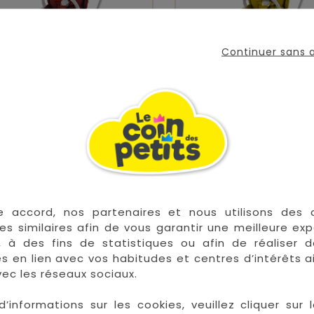
Continuer sans
abillage Siège Priam
Habillage Siège P
Autumn Gold
Moutarde
Prix
Prix
199,95 €
199,95 €
e accord, nos partenaires et nous utilisons des 


En stock
E
es similaires afin de vous garantir une meilleure ex
, à des fins de statistiques ou afin de réaliser 
res en lien avec vos habitudes et centres d’intérêts a
ec les réseaux sociaux.
d’informations sur les cookies, veuillez cliquer sur l