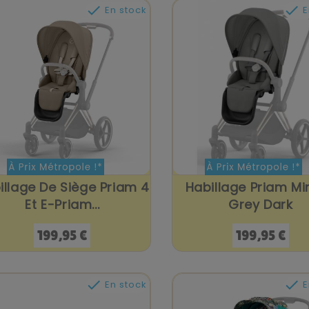


En stock
E
illage De Siège Priam 4
Habillage Priam Mi
Et E-Priam...
Grey Dark
Prix
Prix
199,95 €
199,95 €


En stock
E