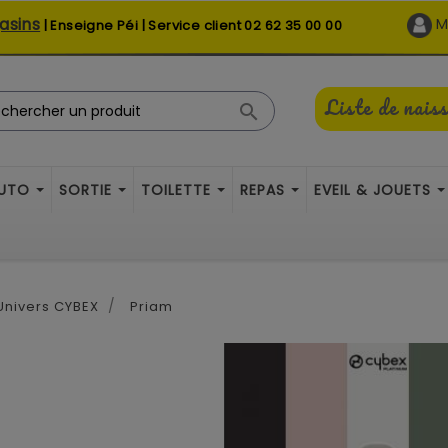
asins
M
| Enseigne Péi | Service client
02 62 35 00 00
Liste de nais

AUTO
SORTIE
TOILETTE
REPAS
EVEIL & JOUETS
Univers CYBEX
Priam