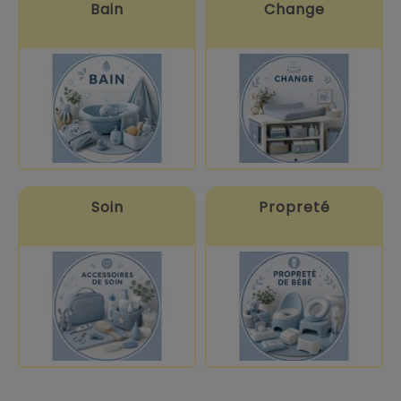
Bain
Change
Soin
Propreté