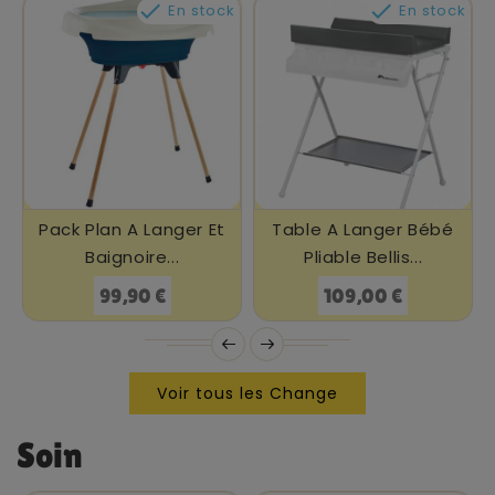


En stock
En stock
Pack Plan A Langer Et
Table A Langer Bébé
Baignoire...
Pliable Bellis...
Prix
Prix
99,90 €
109,00 €
Voir tous les Change
Soin