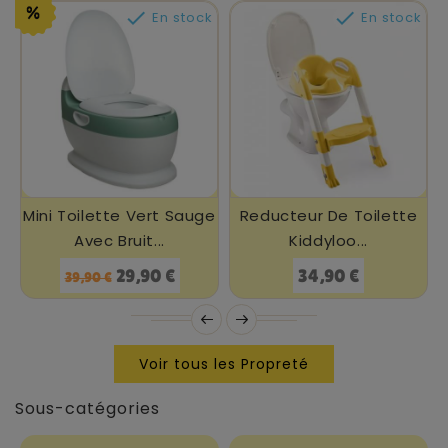


En stock
En stock
Mini Toilette Vert Sauge
Reducteur De Toilette
Avec Bruit...
Kiddyloo...
Prix
Prix
Prix
29,90 €
34,90 €
39,90 €
de
base
Voir tous les Propreté
Sous-catégories