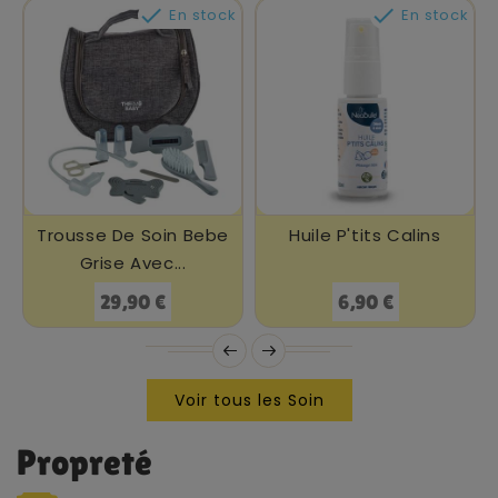


En stock
En stock
Trousse De Soin Bebe
Huile P'tits Calins
Grise Avec...
Prix
Prix
29,90 €
6,90 €
Voir tous les Soin
Propreté