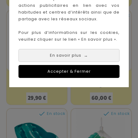
actions publicitaires en lien avec vos
habitudes et centres d’intérêts ainsi que de


En stock
En stock
partage avec les réseaux sociaux.
Pour plus d’informations sur les cookies,
veuillez cliquer sur le lien « En savoir plus ».
En savoir plus
→
Accepter & Fermer
Trousse De Soin
Pieds De Baignoire
Bebe Grise Avec...
Lagon
Prix
Prix
29,90 €
60,00 €


En stock
En stock