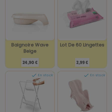
Baignoire Wave
Lot De 60 Lingettes
Beige
Prix
Prix
24,90 €
2,99 €


En stock
En stock