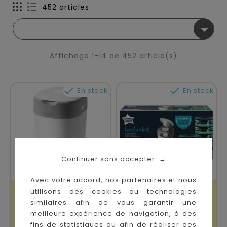
452 articles

Affichage 1-14 de 452 article(s)


En stock
En stock
Continuer sans accepter
→
Avec votre accord, nos partenaires et nous
Bac À Couches
Lot De 6 Recharges
utilisons des cookies ou technologies
Twist And Click
Poubelles A
similaires afin de vous garantir une
meilleure expérience de navigation, à des
Couches
fins de statistiques ou afin de réaliser des
Prix
Prix
19,90 €
49,90 €