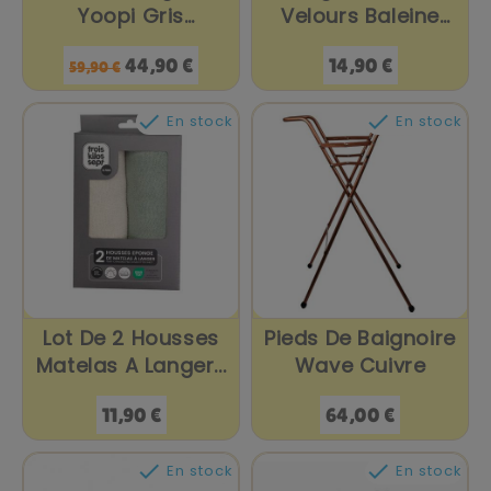
Yoopi Gris
Velours Baleine
Anthracite
Yoopi...
Prix
Prix
Prix
44,90 €
14,90 €
59,90 €
de
base


En stock
En stock
Lot De 2 Housses
Pieds De Baignoire
Matelas A Langer...
Wave Cuivre
Prix
Prix
11,90 €
64,00 €


En stock
En stock