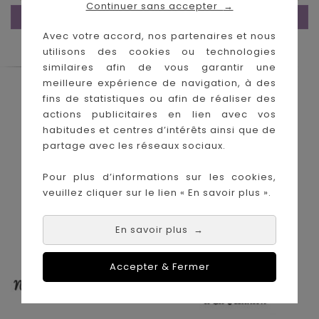
Continuer sans accepter
→
FIN DE PAGE.
Avec votre accord, nos partenaires et nous
utilisons des cookies ou technologies
similaires afin de vous garantir une
meilleure expérience de navigation, à des
Le Coin des Petits propose les plus
fins de statistiques ou afin de réaliser des
grandes marques de puériculture aux
actions publicitaires en lien avec vos
meilleurs prix sur l'île de la Réunion !
habitudes et centres d’intérêts ainsi que de
partage avec les réseaux sociaux.
Nos magasins à
Achat en ligne :
La Réunion :
Pour plus d’informations sur les cookies,
veuillez cliquer sur le lien « En savoir plus ».
En savoir plus
→
Accepter & Fermer