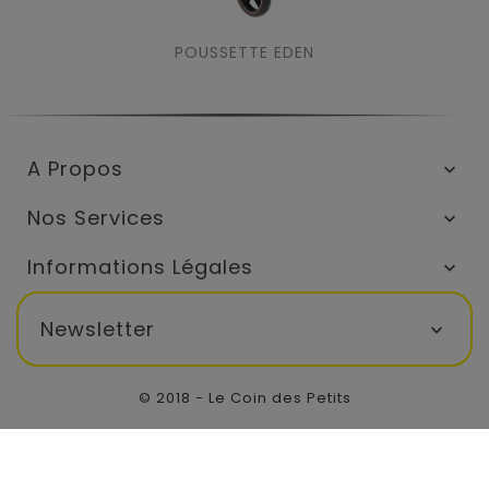
POUSSETTE EDEN
A Propos

Nos Services

Informations Légales

Newsletter

© 2018 - Le Coin des Petits