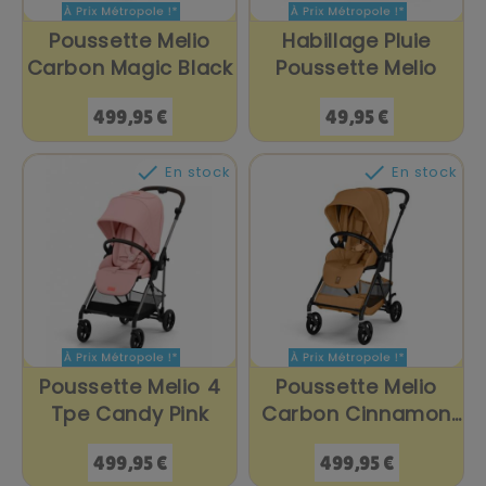
Poussette Melio
Habillage Pluie
Carbon Magic Black
Poussette Melio
Prix
Prix
499,95 €
49,95 €


En stock
En stock
Poussette Melio 4
Poussette Melio
Tpe Candy Pink
Carbon Cinnamon
Jaune
Prix
Prix
499,95 €
499,95 €