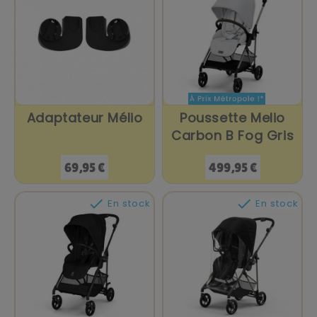
Adaptateur Mélio
Poussette Melio
Carbon B Fog Gris
Prix
Prix
69,95 €
499,95 €


En stock
En stock