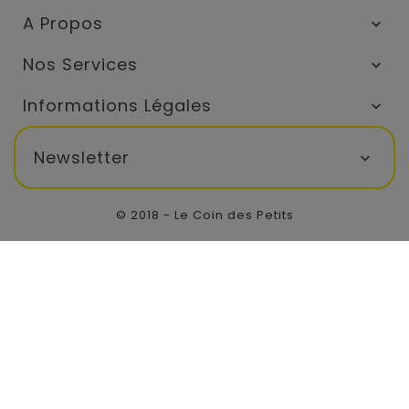
A Propos

Nos Services

Informations Légales

Newsletter

© 2018 - Le Coin des Petits