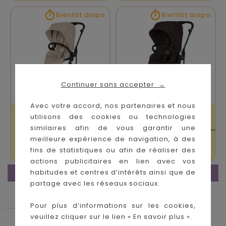


Bientôt dispo.
Bientôt dispo.
Continuer sans accepter
→
Avec votre accord, nos partenaires et nous
Poussette Melio
Pousette Melio
utilisons des cookies ou technologies
Carbon Almond
Carbon Chocolate
similaires afin de vous garantir une
Beige
Brown
meilleure expérience de navigation, à des
Prix
Prix
499,95 €
499,95 €
fins de statistiques ou afin de réaliser des
actions publicitaires en lien avec vos
FIN DE PAGE.
habitudes et centres d’intérêts ainsi que de
partage avec les réseaux sociaux.
Pour plus d’informations sur les cookies,
veuillez cliquer sur le lien « En savoir plus ».