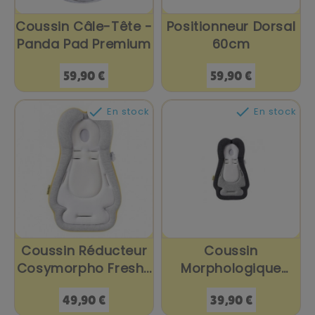
Coussin Câle-Tête -
Positionneur Dorsal
Panda Pad Premium
60cm
Prix
Prix
59,90 €
59,90 €


En stock
En stock
Coussin Réducteur
Coussin
Cosymorpho Fresh...
Morphologique
Cosymorpho
Prix
Prix
49,90 €
39,90 €
Smockey