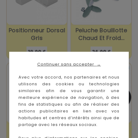
Positionneur Dorsal
Peluche Bouillotte
Gris
Chaud Et Froid...
Prix
Prix
19,90 €
24,90 €
Continuer sans accepter
→


En stock
En stock
Avec votre accord, nos partenaires et nous
utilisons des cookies ou technologies
similaires afin de vous garantir une
meilleure expérience de navigation, à des
fins de statistiques ou afin de réaliser des
actions publicitaires en lien avec vos
habitudes et centres d’intérêts ainsi que de
partage avec les réseaux sociaux.
Oreiller Coton
Cale-Bébé
40x60cm
Cosydream