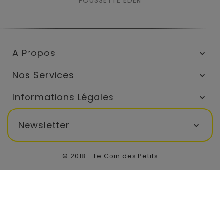
POUSSETTE EDEN
A Propos

Nos Services

Informations Légales

Newsletter

© 2018 - Le Coin des Petits