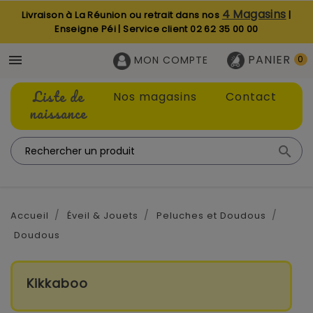
4 Magasins
Livraison à La Réunion ou retrait dans nos
|
Enseigne Péi | Service client
02 62 35 00 00
PANIER

MON COMPTE
0
Liste de
Nos magasins
Contact
naissance

Accueil
Éveil & Jouets
Peluches et Doudous
Doudous
Kikkaboo