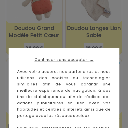
Doudou Grand
Doudou Langes Lion
Modèle Petit Cœur
Sable
Prix
Prix
34,90 €
19,90 €
Continuer sans accepter
→


En stock
En stock
Avec votre accord, nos partenaires et nous
utilisons des cookies ou technologies
similaires afin de vous garantir une
meilleure expérience de navigation, à des
fins de statistiques ou afin de réaliser des
actions publicitaires en lien avec vos
habitudes et centres d’intérêts ainsi que de
partage avec les réseaux sociaux.
Doudou Grand
Doudou Plat Teddy
Modèle Petit Nuage
Bear