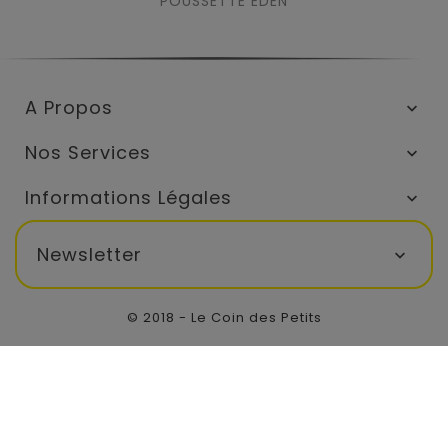
POUSSETTE EDEN
A Propos

Nos Services

Informations Légales

Newsletter

© 2018 - Le Coin des Petits