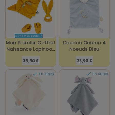
Mon Premier Coffret
Doudou Ourson 4
Naissance Lapinoo...
Noeuds Bleu
Prix
Prix
39,90 €
25,90 €


En stock
En stock