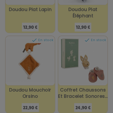
Doudou Plat Lapin
Doudou Plat
Éléphant
Prix
Prix
12,90 €
12,90 €


En stock
En stock
Doudou Mouchoir
Coffret Chaussons
Orsino
Et Bracelet Sonores...
Prix
Prix
22,90 €
24,90 €