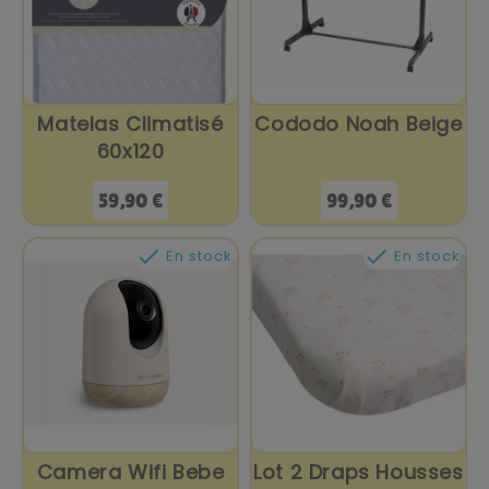
Matelas Climatisé
Cododo Noah Beige
60x120
Prix
Prix
59,90 €
99,90 €


En stock
En stock
Camera Wifi Bebe
Lot 2 Draps Housses