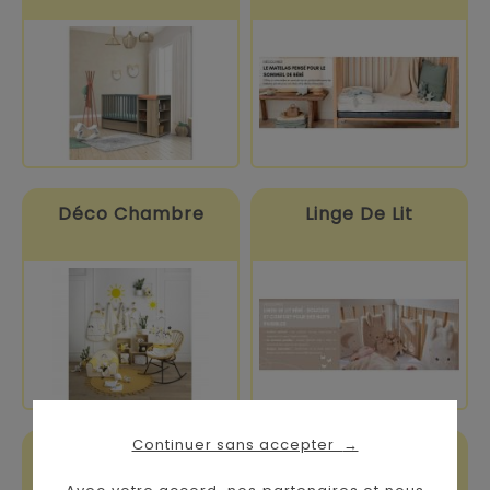
Déco Chambre
Linge De Lit
Continuer sans accepter
→
Sommeil & Confort
Déco Par Univers