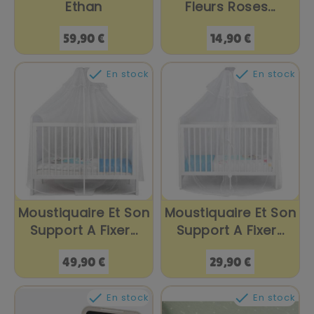
Ethan
Fleurs Roses...
Prix
Prix
59,90 €
14,90 €


En stock
En stock
Moustiquaire Et Son
Moustiquaire Et Son
Support A Fixer...
Support A Fixer...
Prix
Prix
49,90 €
29,90 €


En stock
En stock