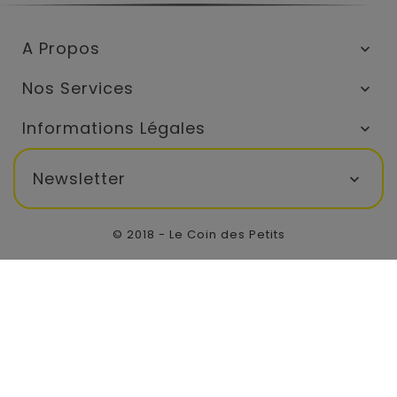
A Propos

Nos Services

Informations Légales

Newsletter

© 2018 - Le Coin des Petits