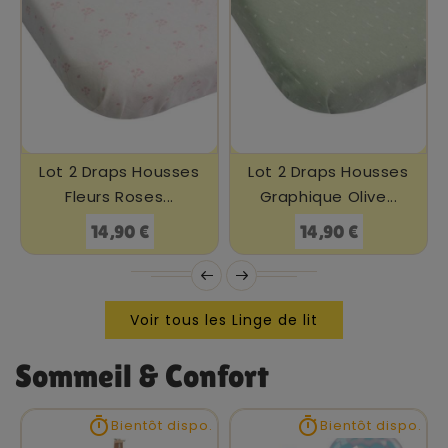
Lot 2 Draps Housses
Lot 2 Draps Housses
Fleurs Roses...
Graphique Olive...
Prix
Prix
14,90 €
14,90 €
Voir tous les Linge de lit
Sommeil & Confort


Bientôt dispo.
Bientôt dispo.