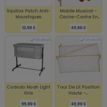
Squitos Patch Anti-
Mobile Musical -
Moustiques
Cache-Cache En
Forêt
Prix
Prix
12,90 €
49,90 €


En stock
En stock
Cododo Noah Light
Tour De Lit Position
Gris
Haute -...
Prix
Prix
99,90 €
49,90 €