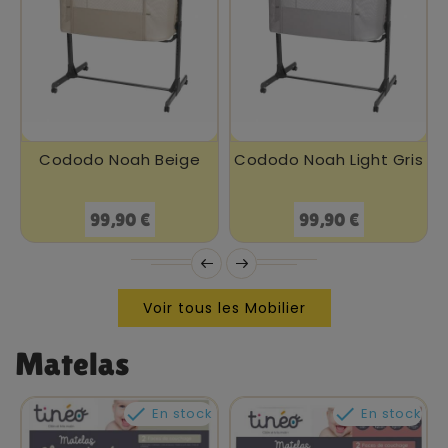
Cododo Noah Beige
Cododo Noah Light Gris
Prix
Prix
99,90 €
99,90 €
Voir tous les Mobilier
Matelas


En stock
En stock