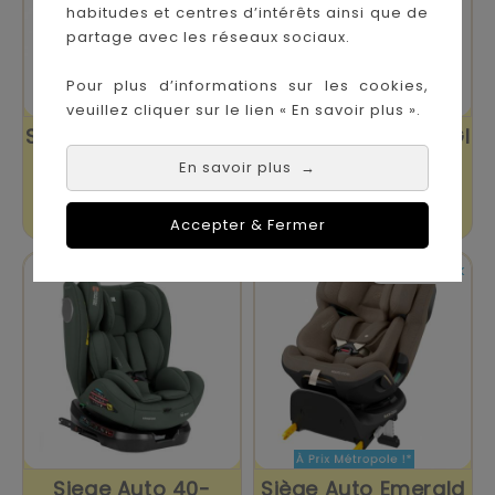
habitudes et centres d’intérêts ainsi que de
partage avec les réseaux sociaux.
Pour plus d’informations sur les cookies,
veuillez cliquer sur le lien « En savoir plus ».
Siège Auto Sirona GI
Siège Auto Sirona GI
I-Size Plus...
I-Size Plus...
En savoir plus
→
Prix
Prix
379,95 €
379,95 €
Accepter & Fermer


En stock
En stock
Siege Auto 40-
Siège Auto Emerald