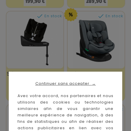
Prix
Prix
199,90 €
289,90 €


En stock
En stock
Siège Auto Sirona GI
Siège Auto I-Van I-
I-Size Plus Moon...
Size Gris Foncé
Continuer sans accepter
→
Prix
Prix
Prix
379,95 €
189,00 €
249,90 €
Avec votre accord, nos partenaires et nous
de
utilisons des cookies ou technologies
base
similaires afin de vous garantir une


En stock
En stock
meilleure expérience de navigation, à des
fins de statistiques ou afin de réaliser des
actions publicitaires en lien avec vos