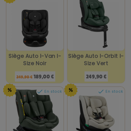
Siège Auto I-Van I-
Siège Auto I-Orbit I-
Size Noir
Size Vert
Prix
Prix
Prix
189,00 €
249,90 €
249,90 €
de
base


En stock
En stock