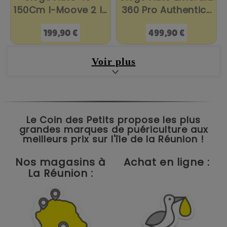
150Cm I-Moove 2 I-
360 Pro Authentic...
Size...
Prix
Prix
199,90 €
499,90 €
Voir plus
Le Coin des Petits propose les plus
grandes marques de puériculture aux
meilleurs prix sur l'île de la Réunion !
Nos magasins à
Achat en ligne :
La Réunion :