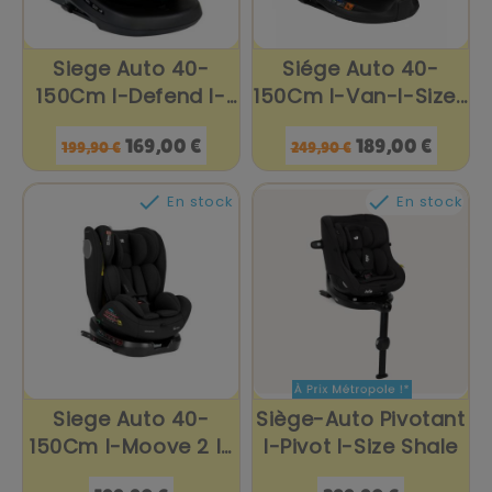
Siege Auto 40-
Siége Auto 40-
150Cm I-Defend I-
150Cm I-Van-I-Size...
Size...
Prix
Prix
Prix
Prix
169,00 €
189,00 €
199,90 €
249,90 €
de
de
base
base


En stock
En stock
Siege Auto 40-
Siège-Auto Pivotant
150Cm I-Moove 2 I-
I-Pivot I-Size Shale
Size...