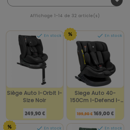

Affichage 1-14 de 32 article(s)


En stock
En stock
Siège Auto I-Orbit I-
Siege Auto 40-
Size Noir
150Cm I-Defend I-
Size...
Prix
Prix
Prix
249,90 €
169,00 €
199,90 €
de
base


En stock
En stock