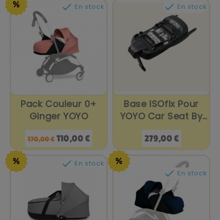
base
base


En stock
En stock
Pack Couleur 0+
Base ISOfix Pour
Ginger YOYO
YOYO Car Seat By
BeSafe
Prix
Prix
Prix
110,00 €
279,00 €
170,00 €
de
base

En stock

En stock