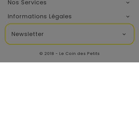
Nos Services

Informations Légales

Newsletter

© 2018 - Le Coin des Petits