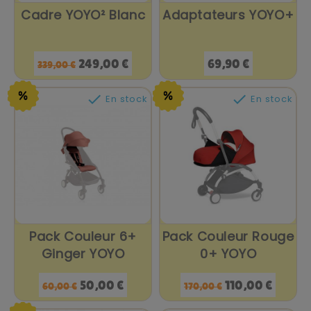
Cadre YOYO² Blanc
Adaptateurs YOYO+
Prix
Prix
Prix
249,00 €
69,90 €
339,00 €
de
base


En stock
En stock
Pack Couleur 6+
Pack Couleur Rouge
Ginger YOYO
0+ YOYO
Prix
Prix
Prix
Prix
50,00 €
110,00 €
60,00 €
170,00 €
de
de