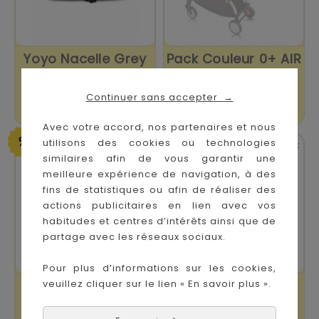
Yoyo Nacelle Grey
Pack Couleur 0+ AIR
FRANCE YOYO
Continuer sans accepter
→
Prix
Prix
Prix
Prix
189,00 €
147,00 €
-30%
260,00 €
210,00 €
de
de
Avec votre accord, nos partenaires et nous
base
base
utilisons des cookies ou technologies


En stock
En stock
similaires afin de vous garantir une
meilleure expérience de navigation, à des
fins de statistiques ou afin de réaliser des
actions publicitaires en lien avec vos
habitudes et centres d’intérêts ainsi que de
partage avec les réseaux sociaux.
Pour plus d’informations sur les cookies,
veuillez cliquer sur le lien « En savoir plus ».
Yoyo Nacelle Navy
Pack Couleur Grey
Blue
New 0 + YOYO