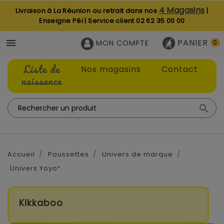
4 Magasins
Livraison à La Réunion ou retrait dans nos
|
Enseigne Péi | Service client
02 62 35 00 00
PANIER

MON COMPTE
0
Liste de
Nos magasins
Contact
naissance

Accueil
Poussettes
Univers de marque
Univers Yoyo²
Kikkaboo