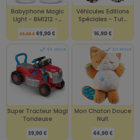
Babyphone Magic
Véhicules Editions
Light - BM1212 -...
Spéciales - Tut...
Prix
Prix
Prix
49,90 €
16,90 €
69,90 €
de
base


En stock
En stock
Super Tracteur Magi
Mon Chaton Douce
Tondeuse
Nuit
Prix
Prix
59,90 €
44,90 €