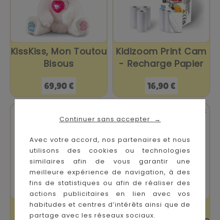
KissKiss, Mon Toutou
Kidizoom Print Cam
Bisous
- Recharge Papier
Prix
Prix
69,90 €
16,90 €


En stock
En stock
Continuer sans accepter
→
Avec votre accord, nos partenaires et nous
utilisons des cookies ou technologies
similaires afin de vous garantir une
meilleure expérience de navigation, à des
fins de statistiques ou afin de réaliser des
actions publicitaires en lien avec vos
habitudes et centres d’intérêts ainsi que de
Ordi Genius P'tit
La Montre-Jeu
partage avec les réseaux sociaux.