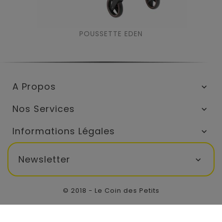
POUSSETTE EDEN
A Propos

Nos Services

Informations Légales

Newsletter

© 2018 - Le Coin des Petits