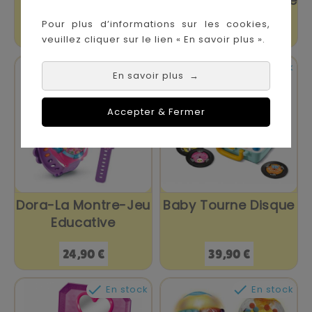
Scientifique
Interactive De Minnie
Pour plus d’informations sur les cookies,
Prix
Prix
29,90 €
29,90 €
veuillez cliquer sur le lien « En savoir plus ».


En stock
En stock
En savoir plus
→
Accepter & Fermer
Dora-La Montre-Jeu
Baby Tourne Disque
Educative
Prix
Prix
24,90 €
39,90 €


En stock
En stock