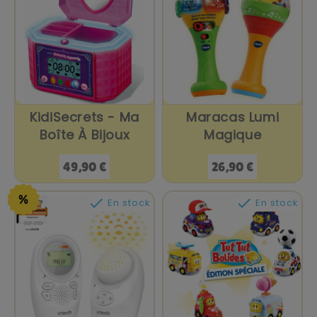
KidiSecrets - Ma
Maracas Lumi
Boîte À Bijoux
Magique
Prix
Prix
49,90 €
26,90 €


En stock
En stock