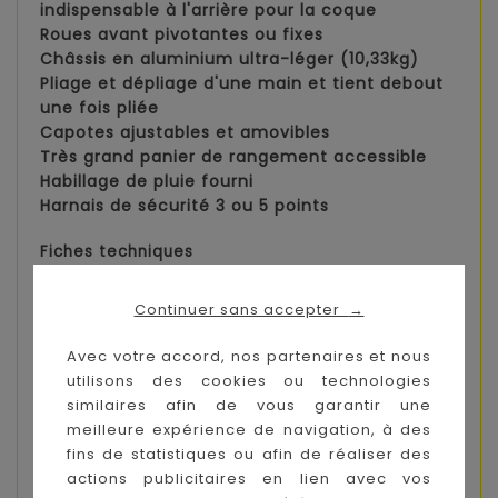
indispensable à l'arrière pour la coque
Roues avant pivotantes ou fixes
Châssis en aluminium ultra-léger (10,33kg)
Pliage et dépliage d'une main et tient debout
une fois pliée
Capotes ajustables et amovibles
Très grand panier de rangement accessible
Habillage de pluie fourni
Harnais de sécurité 3 ou 5 points
Fiches techniques
Dimensions ouverte:
p120 x I 56,5 x h 115cm
Dimensions pliée:
p 45 x I 56,5 x h 99cm
Continuer sans accepter
→
Poids: 10,33kg
Avec votre accord, nos partenaires et nous
Utilisation: de la naissance à 15kg pour le siège
utilisons des cookies ou technologies
arrière, à partir de 6 mois jusqu’à 15 kg pour le
similaires afin de vous garantir une
siège avant
meilleure expérience de navigation, à des
fins de statistiques ou afin de réaliser des
actions publicitaires en lien avec vos