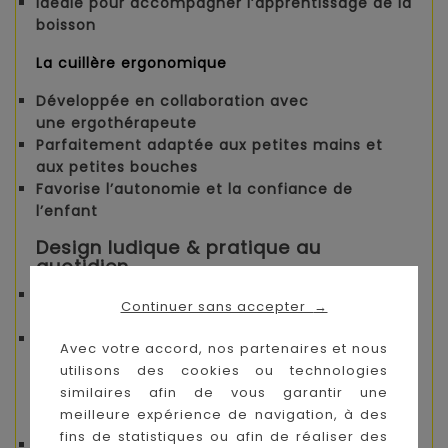
Idéale pour accompagner l’apprentissage de la
boisson
La cuillère ergonomique
Développée en collaboration avec
une
ergothérapeute
Parfaitement adaptée aux petites mains et
aux petites bouches
Favorise l’autonomie et la confiance de
l’enfant
Design ludique & pratique au
quotidien
100 % silicone
: résistant, durable et sans
Continuer sans accepter
→
contrainte
Passe au
lave-vaisselle
pour un entretien
Avec votre accord, nos partenaires et nous
facile
utilisons des cookies ou technologies
similaires afin de vous garantir une
Pourquoi choisir le coffret
repas
Comme un grand
?
meilleure expérience de navigation, à des
fins de statistiques ou afin de réaliser des
Favorise l’autonomie dès 9 mois