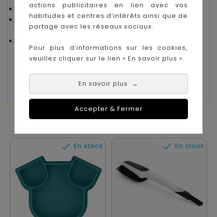
actions publicitaires en lien avec vos
Évolutif, pratique et design
habitudes et centres d’intérêts ainsi que de
Pensé avec des professionnels de la petite
partage avec les réseaux sociaux.
enfance
Adapté au quotidien des familles modernes
Pour plus d’informations sur les cookies,
veuillez cliquer sur le lien « En savoir plus ».
Avec le coffret repas Comme un grand, offrez
à votre enfant une vaisselle bébé intelligente,
durable et pleine de couleurs.
En savoir plus
→
Accepter & Fermer
VOUS AIMEREZ AUSSI


En stock
En stock