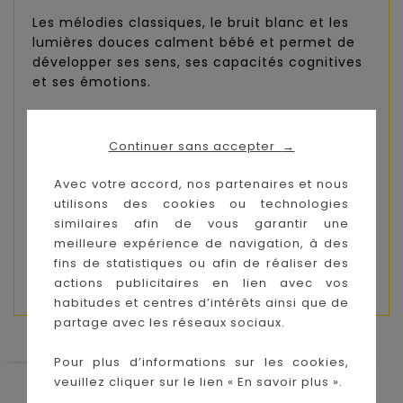
Les mélodies classiques, le bruit blanc et les
lumières douces calment bébé et permet de
développer ses sens, ses capacités cognitives
et ses émotions.
Se fixe facilement un peu partout grâce à la
pince.
Continuer sans accepter
→
Le mobile est également lumineux.
Avec votre accord, nos partenaires et nous
utilisons des cookies ou technologies
Dimensions : 23.50 x 05.00 x 15.50 cm
similaires afin de vous garantir une
Dès la naissance
meilleure expérience de navigation, à des
fins de statistiques ou afin de réaliser des
Nécessite 2 piles LR03 non incluses
actions publicitaires en lien avec vos
habitudes et centres d’intérêts ainsi que de
partage avec les réseaux sociaux.
Pour plus d’informations sur les cookies,
veuillez cliquer sur le lien « En savoir plus ».
Le Coin des Petits propose les plus