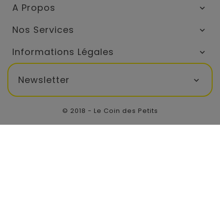
A Propos

Nos Services

Informations Légales

Newsletter

© 2018 - Le Coin des Petits