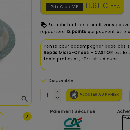
11,61 €
Prix Club VIP
TTC
En achetant ce produit vous pouve
rapportera
12
points
qui peuvent être 
Pensé pour accompagner bébé dès s
Repas Micro-Ondes – CASTOR
est le
table pratiques, sûrs et ludiques.

Disponible
AJOUTER AU PANIER

Paiement sécurisé
Achet
