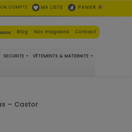
MA LISTE
PANIER
ON COMPTE
0
sance
Blog
Nos magasins
Contact
SECURITE
VÊTEMENTS & MATERNITE
as – Castor