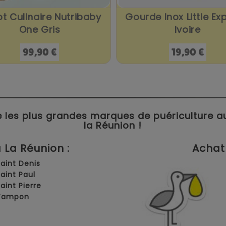
t Culinaire Nutribaby
Gourde Inox Little Ex
One Gris
Ivoire
Prix
Prix
99,90 €
19,90 €
 les plus grandes marques de puériculture aux 
la Réunion !
La Réunion :
Achat 
Saint Denis
Saint Paul
Saint Pierre
 Tampon