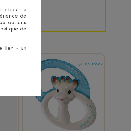
cookies ou
périence de
des actions
insi que de
e lien « En

En stock
En stock