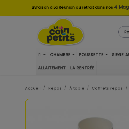
4 Mag
Livraison à La Réunion ou retrait dans nos
-
CHAMBRE
POUSSETTE
SIEGE 
ALLAITEMENT
LA RENTRÉE
Accueil
Repas
À table
Coffrets repas