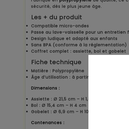
Fabriqué en
polypropylène
de qualité, ce c
sécurité, dès le plus jeune âge.
Les + du produit
Compatible micro-ondes
Passe au lave-vaisselle pour un entretien f
Design ludique et adapté aux enfants
Sans BPA (conforme à la réglementation)
Coffret complet : assiette, bol et gobelet
Fiche technique
Matière
: Polypropylène
Âge d’utilisation
: à partir de 3 mois
Dimensions :
Assiette : Ø 21,5 cm – H 1,5 cm
Bol : Ø 15,4 cm – H 4 cm
Gobelet : Ø 6,9 cm – H 10,5 cm
Contenances :