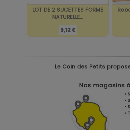
LOT DE 2 SUCETTES FORME
Robo
NATURELLE...
Prix
9,12 €
Le Coin des Petits propose
Nos magasins à 
• 
• 
• 
•