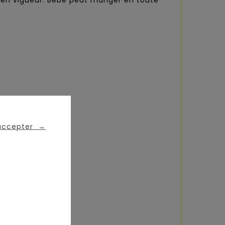
 en vigueur. Bébé peut manger en toute
 accepter
→