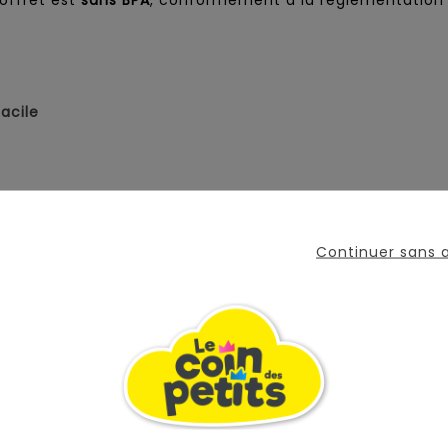
offret est
sans BPA
, conformément à la réglementation
acile
Continuer sans