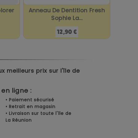
plorer
Anneau De Dentition Fresh
Sophie La...
Prix
12,90 €
meilleurs prix sur l'île de
en ligne :
• Paiement sécurisé
• Retrait en magasin
• Livraison sur toute l'île de
La Réunion