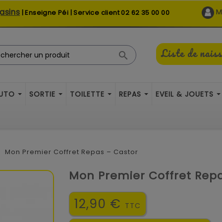
asins
M
| Enseigne Péi | Service client
02 62 35 00 00
Liste de nais

AUTO
SORTIE
TOILETTE
REPAS
EVEIL & JOUETS
Mon Premier Coffret Repas – Castor
Mon Premier Coffret Rep
12,90 €
TTC