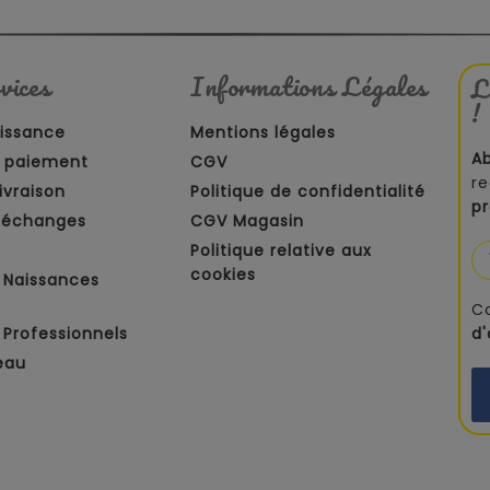
vices
Informations Légales
L
!
aissance
Mentions légales
A
 paiement
CGV
re
ivraison
Politique de confidentialité
p
t échanges
CGV Magasin
Politique relative aux
cookies
 Naissances
C
Professionnels
d
eau