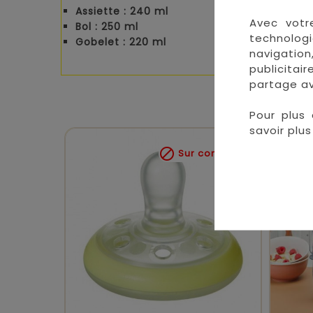
Assiette : 240 ml
Avec votr
Bol : 250 ml
technologi
Gobelet : 220 ml
navigation
publicitai
partage av
Pour plus 
savoir plus 

Sur commande