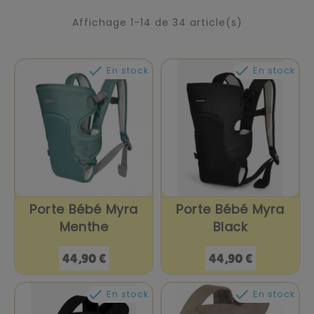
Affichage 1-14 de 34 article(s)


En stock
En stock
Porte Bébé Myra
Porte Bébé Myra
Menthe
Black
Prix
Prix
44,90 €
44,90 €


En stock
En stock