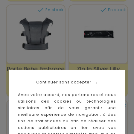


En stock
En stock
Porte Bebe Embrace
Zip In Silver Lilly
Soft Aair Mesh...
Manduca
Continuer sans accepter
→
Prix
Prix
119,90 €
19,90 €
Avec votre accord, nos partenaires et nous
utilisons des cookies ou technologies


En stock
En stock
similaires afin de vous garantir une
meilleure expérience de navigation, à des
fins de statistiques ou afin de réaliser des
actions publicitaires en lien avec vos