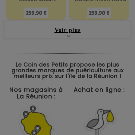
Graphite...
Onyx
Prix
Prix
259,90 €
259,90 €
Voir plus
Le Coin des Petits propose les plus
grandes marques de puériculture aux
meilleurs prix sur l'île de la Réunion !
Nos magasins à
Achat en ligne :
La Réunion :