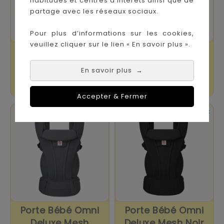
habitudes et centres d’intérêts ainsi que de
partage avec les réseaux sociaux.
Pour plus d’informations sur les cookies,
veuillez cliquer sur le lien « En savoir plus ».
Porte-Bébé Omni
Porte Bébé Néo
360 Cool Air Mesh
Léopard
En savoir plus
→
-...
Prix
Prix
259,90 €
179,00 €
Accepter & Fermer


En stock
En stock
Porte Bébé Omni
Porte Bébé Omni
Deluxe Mesh
Deluxe Mesh Noir