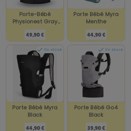
Porte-Bébé
Porte Bébé Myra
Physionest Gray
Menthe
Mist
Prix
Prix
49,90 €
44,90 €


En stock
En stock
Porte Bébé Myra
Porte Bébé Go4
Black
Black
Prix
Prix
44,90 €
39,90 €