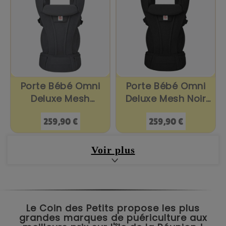
Porte Bébé Omni
Porte Bébé Omni
Deluxe Mesh
Deluxe Mesh Noir
Graphite...
Onyx
Prix
Prix
259,90 €
259,90 €
Voir plus
Le Coin des Petits propose les plus
grandes marques de puériculture aux