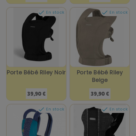


En stock
En stock
Porte Bébé Riley Noir
Porte Bébé Riley
Beige
Prix
Prix
39,90 €
39,90 €


En stock
En stock