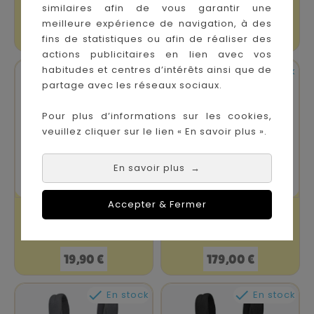
Soft Aair Mesh...
similaires afin de vous garantir une
meilleure expérience de navigation, à des
Prix
Prix
39,90 €
119,90 €
fins de statistiques ou afin de réaliser des
actions publicitaires en lien avec vos
habitudes et centres d’intérêts ainsi que de


En stock
En stock
partage avec les réseaux sociaux.
Pour plus d’informations sur les cookies,
veuillez cliquer sur le lien « En savoir plus ».
En savoir plus
→
Accepter & Fermer
Zip In Silver Lilly
Porte Bébé Néo
Manduca
Léopard
Prix
Prix
19,90 €
179,00 €


En stock
En stock