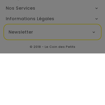
Nos Services

Informations Légales

Newsletter

© 2018 - Le Coin des Petits