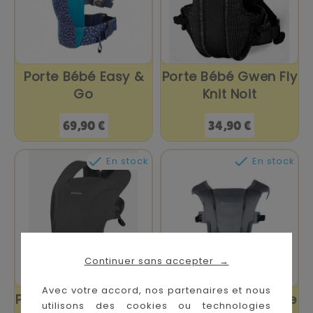
Porte Bébé Easy &
Porte Bébé Gwen Fly
Go
Knit Noit
Prix
Prix
69,90 €
34,90 €


En stock
En stock
Continuer sans accepter
→
Avec votre accord, nos partenaires et nous
Porte Bébé Riley Gris
Porte Bebe Embrace
utilisons des cookies ou technologies