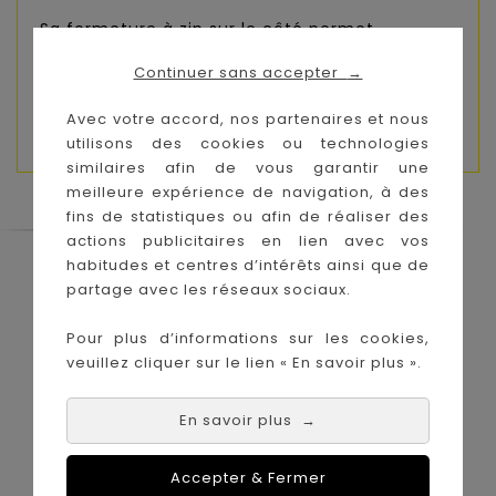
Sa fermeture à zip sur le côté permet
d'accéder en clin d'œil aux documents
Continuer sans accepter
→
souhaités, et de le refermer complètement.
Avec votre accord, nos partenaires et nous
Composition :
Jersey 100% polyester.
utilisons des cookies ou technologies
similaires afin de vous garantir une
meilleure expérience de navigation, à des
fins de statistiques ou afin de réaliser des
actions publicitaires en lien avec vos
habitudes et centres d’intérêts ainsi que de
Le Coin des Petits propose les plus
grandes marques de puériculture aux
partage avec les réseaux sociaux.
meilleurs prix sur l'île de la Réunion !
Pour plus d’informations sur les cookies,
Nos magasins à
Achat en ligne :
veuillez cliquer sur le lien « En savoir plus ».
La Réunion :
En savoir plus
→
Accepter & Fermer