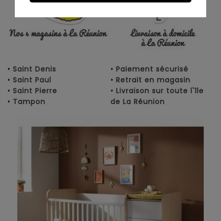
• Saint Denis
• Paiement sécurisé
• Saint Paul
• Retrait en magasin
• Saint Pierre
• Livraison sur toute l'île
• Tampon
de La Réunion