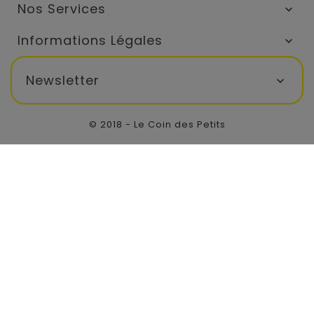
Nos Services

Informations Légales

Newsletter

© 2018 - Le Coin des Petits