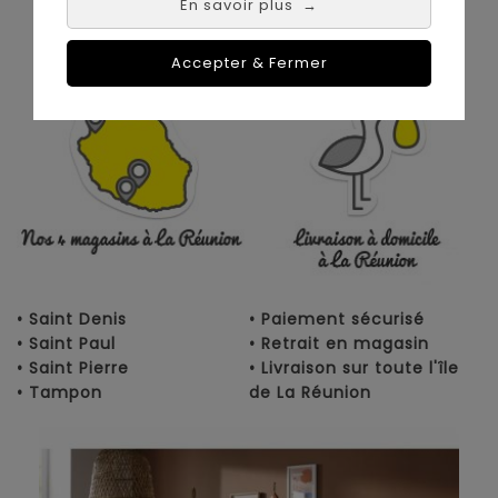
En savoir plus
→
Nos magasins à
Achat en ligne :
La Réunion :
Accepter & Fermer
• Saint Denis
• Paiement sécurisé
• Saint Paul
• Retrait en magasin
• Saint Pierre
• Livraison sur toute l'île
• Tampon
de La Réunion