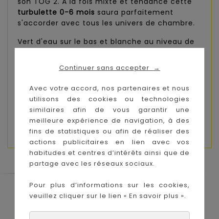
son TOG 2. A la fois mixte et tendance cette
turbulette 0-6 mois
saura parfaitement
s'accorder avec tous les univers de chambre.
Vert d'eau sur le bas et blanche au niveau de
la poitrine, un fin liseré moucheté viendra
séparer harmonieusement la gigoteuse.
Continuer sans accepter
→
Associée à un drap housse écru, elle dévoilera
une atmosphère douce et lumineuse dans le
Avec votre accord, nos partenaires et nous
cocon de votre tout petit.
utilisons des cookies ou technologies
similaires afin de vous garantir une
Composition :
Jersey 100% polyester, doublure
meilleure expérience de navigation, à des
100% coton.
fins de statistiques ou afin de réaliser des
actions publicitaires en lien avec vos
habitudes et centres d’intérêts ainsi que de
partage avec les réseaux sociaux.
Pour plus d’informations sur les cookies,
Le Coin des Petits propose les plus
veuillez cliquer sur le lien « En savoir plus ».
grandes marques de puériculture aux
meilleurs prix sur l'île de la Réunion !