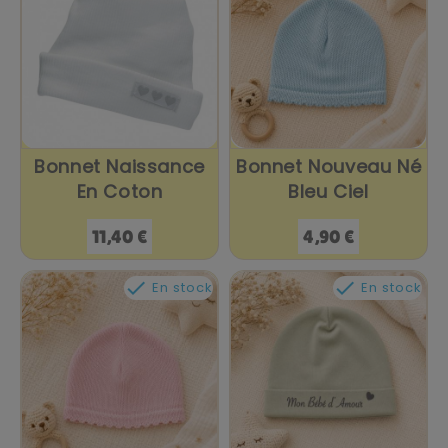
Bonnet Naissance
Bonnet Nouveau Né
En Coton
Bleu Ciel
Prix
Prix
11,40 €
4,90 €


En stock
En stock