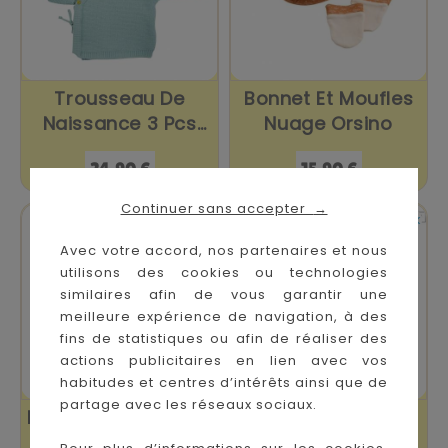
Trousseau De
Bonnet Et Moufles
Naissance 3 Pcs
Nuage Orsino
Vert Sauge
Prix
Prix
24,90 €
15,90 €
Continuer sans accepter
→


En stock
En stock
Avec votre accord, nos partenaires et nous
utilisons des cookies ou technologies
similaires afin de vous garantir une
meilleure expérience de navigation, à des
fins de statistiques ou afin de réaliser des
actions publicitaires en lien avec vos
habitudes et centres d’intérêts ainsi que de
partage avec les réseaux sociaux.
Bonnet Nouveau Né
Bonnet À Oreille En
Gris
Maille Vert Olive...