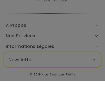
POUSSETTE EDEN
A Propos

Nos Services

Informations Légales

Newsletter

© 2018 - Le Coin des Petits