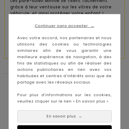
Les pare-soleil Minnie se fixent facilement
grâce à leur ventouse sur les vitres de votre
véhicule, et ainsi protéger votre enfant !
Continuer sans accepter
Caractéristiques :
→
- dimensions : 44 x 35 cm
Avec votre accord, nos partenaires et nous
- vendu par 2
utilisons des cookies ou technologies
- matière : 100% polyester
similaires afin de vous garantir une
meilleure expérience de navigation, à des
fins de statistiques ou afin de réaliser des
actions publicitaires en lien avec vos
habitudes et centres d’intérêts ainsi que de
partage avec les réseaux sociaux.
Le Coin des Petits propose les plus
grandes marques de puériculture aux
meilleurs prix sur l'île de la Réunion !
Pour plus d’informations sur les cookies,
veuillez cliquer sur le lien « En savoir plus ».
Nos magasins à
Achat en ligne :
La Réunion :
En savoir plus
→