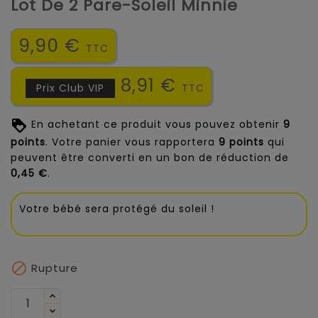
Lot De 2 Pare-Soleil Minnie
9,90 €
TTC
8,91 €
Prix Club VIP
TTC
En achetant ce produit vous pouvez obtenir
9
points
. Votre panier vous rapportera
9
points
qui
peuvent être converti en un bon de réduction de
0,45 €
.
Votre bébé sera protégé du soleil !

Rupture