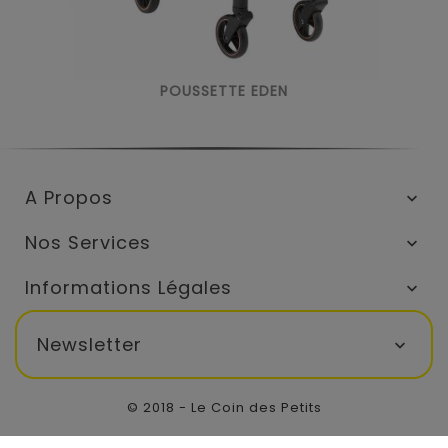
POUSSETTE EDEN
A Propos

Nos Services

Informations Légales

Newsletter

© 2018 - Le Coin des Petits