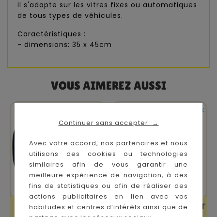
Il s'adapte sur les vitres fixes ou automatiques
de tous types de véhicules.
Caractéristiques :
- dimensions: 35 x 45cm
VOUS AIMEREZ AUSSI


Sur commande
En stock
Continuer sans accepter
→
Avec votre accord, nos partenaires et nous
utilisons des cookies ou technologies
similaires afin de vous garantir une
meilleure expérience de navigation, à des
fins de statistiques ou afin de réaliser des
actions publicitaires en lien avec vos
Pare Soleil Twist
Pare Soleil Enrouleur
habitudes et centres d’intérêts ainsi que de