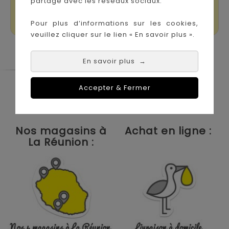
Winnie
partage avec les réseaux sociaux.
Prix
Prix
Pour plus d’informations sur les cookies,
6,90 €
14,90 €
veuillez cliquer sur le lien « En savoir plus ».
En savoir plus
→
Le Coin des Petits propose les plus
Accepter & Fermer
grandes marques de puériculture aux
meilleurs prix sur l'île de la Réunion !
Nos magasins à
Achat en ligne :
La Réunion :