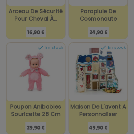
Arceau De Sécurité
Parapluie De
Pour Cheval À...
Cosmonaute
Prix
Prix
16,90 €
24,90 €


En stock
En stock
Poupon Anibabies
Maison De L'avent A
Souricette 28 Cm
Personnaliser
Prix
Prix
29,90 €
49,90 €