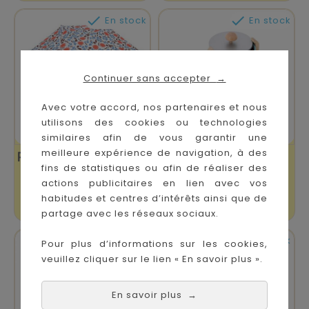


En stock
En stock
Continuer sans accepter
→
Avec votre accord, nos partenaires et nous
utilisons des cookies ou technologies
similaires afin de vous garantir une
meilleure expérience de navigation, à des
Parapluie Chaperon
Popotte Minus En
fins de statistiques ou afin de réaliser des
Rouge
Bois
actions publicitaires en lien avec vos
habitudes et centres d’intérêts ainsi que de
Prix
Prix
24,90 €
35,90 €
partage avec les réseaux sociaux.


En stock
En stock
Pour plus d’informations sur les cookies,
veuillez cliquer sur le lien « En savoir plus ».
En savoir plus
→