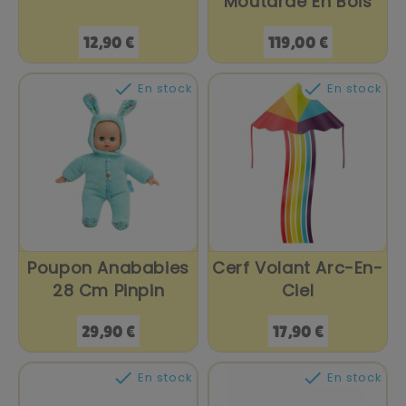
Moutarde En Bois
Prix
Prix
12,90 €
119,00 €


En stock
En stock
Poupon Anababies
Cerf Volant Arc-En-
28 Cm Pinpin
Ciel
Prix
Prix
29,90 €
17,90 €


En stock
En stock