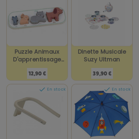
Puzzle Animaux
Dinette Musicale
D'apprentissage
Suzy Ultman
1.2.3...
Prix
Prix
12,90 €
39,90 €


En stock
En stock