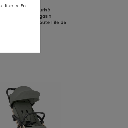
en ligne :
e lien « En
• Paiement sécurisé
• Retrait en magasin
• Livraison sur toute l'île de
La Réunion