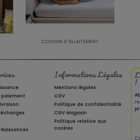
COUSSIN D’ALLAITEMENT
vices
Informations Légales
L
!
aissance
Mentions légales
A
 paiement
CGV
re
ivraison
Politique de confidentialité
p
t échanges
CGV Magasin
Politique relative aux
cookies
 Naissances
C