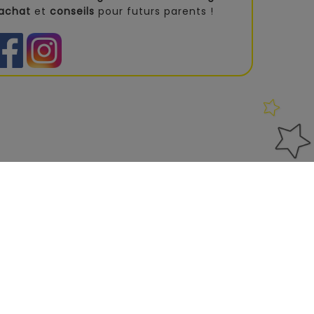
'achat
et
conseils
pour futurs parents !