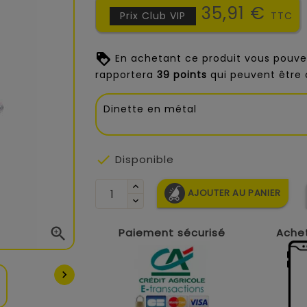
35,91 €
Prix Club VIP
TTC
En achetant ce produit vous pouve
rapportera
39
points
qui peuvent être 
Dinette en métal

Disponible
AJOUTER AU PANIER

Paiement sécurisé
Achet
