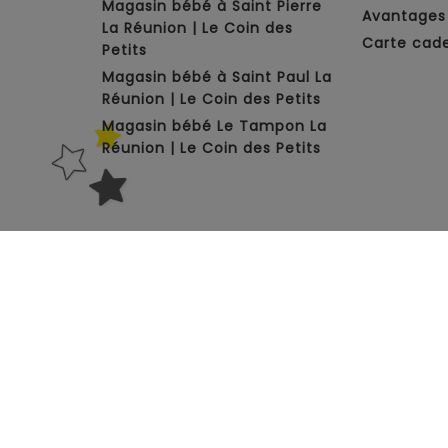
Magasin bébé à Saint Pierre
Avantages 
La Réunion | Le Coin des
Carte cad
Petits
Magasin bébé à Saint Paul La
Réunion | Le Coin des Petits
Magasin bébé Le Tampon La
Réunion | Le Coin des Petits