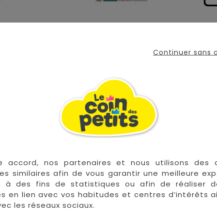
n métal décorée par Suzy Ultman.
Continuer sans
odie "joyeux anniversaire" se met en marche.
4 sous-tasses, 4 assiettes à dessert, 1 plateau. Livré dan
e accord, nos partenaires et nous utilisons des 
es similaires afin de vous garantir une meilleure ex
, à des fins de statistiques ou afin de réaliser 
 les plus grandes marques de puériculture aux 
res en lien avec vos habitudes et centres d’intérêts a
la Réunion !
ec les réseaux sociaux.