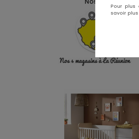
Nos magasins à 
Pour plus 
• 
savoir plus 
• 
• 
•