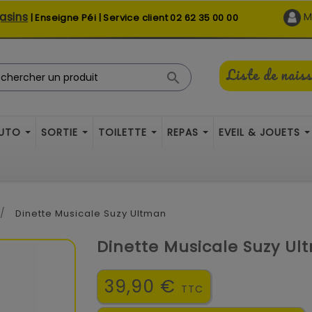
asins
M
| Enseigne Péi | Service client
02 62 35 00 00
Liste de nais

AUTO
SORTIE
TOILETTE
REPAS
EVEIL & JOUETS
Dinette Musicale Suzy Ultman
Dinette Musicale Suzy U
39,90 €
TTC