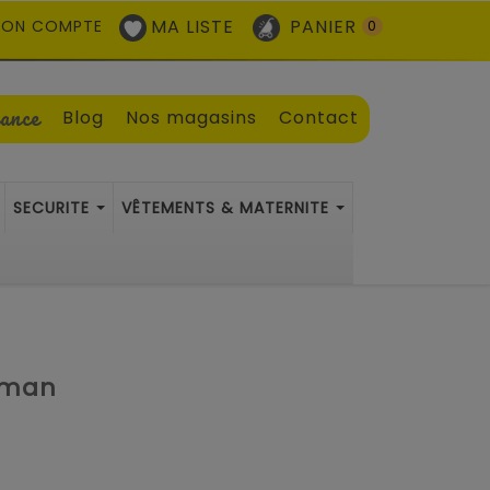
MA LISTE
PANIER
ON COMPTE
0
sance
Blog
Nos magasins
Contact
SECURITE
VÊTEMENTS & MATERNITE
ltman