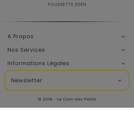
POUSSETTE EDEN
A Propos

Nos Services

Informations Légales

Newsletter

© 2018 - Le Coin des Petits