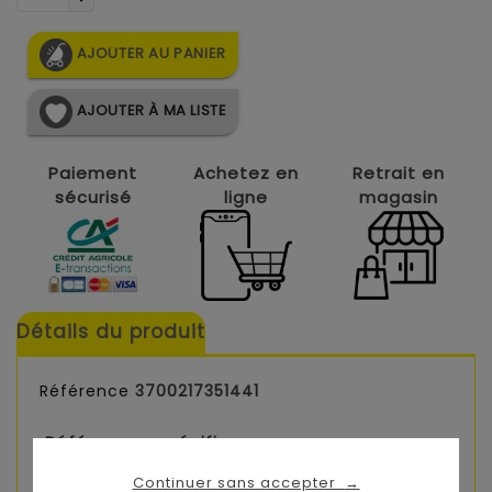
AJOUTER AU PANIER
AJOUTER À MA LISTE
Paiement
Achetez en
Retrait en
sécurisé
ligne
magasin
Détails du produit
Référence
3700217351441
Références spécifiques
Continuer sans accepter
→