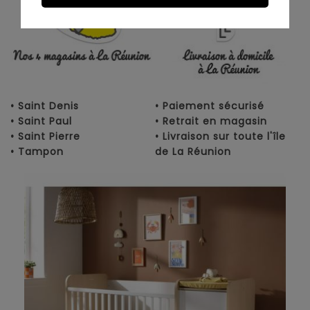
• Saint Denis
• Paiement sécurisé
• Saint Paul
• Retrait en magasin
• Saint Pierre
• Livraison sur toute l'île
• Tampon
de La Réunion