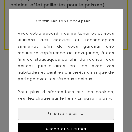
baleine, effet paillettes pour le poisson).
Illustration aux couleurs douces sur le thème
de la vie sur la banquise.
Continuer sans accepter
→
Poster inclus. Pack: Boite cloche avec quelques
Avec votre accord, nos partenaires et nous
textures sur le couvercle. Puzzle: 65 x 50 cm.
utilisons des cookies ou technologies
similaires afin de vous garantir une
meilleure expérience de navigation, à des
fins de statistiques ou afin de réaliser des
actions publicitaires en lien avec vos
habitudes et centres d’intérêts ainsi que de
Le Coin des Petits propose les plus
partage avec les réseaux sociaux.
grandes marques de puériculture aux
meilleurs prix sur l'île de la Réunion !
Pour plus d’informations sur les cookies,
veuillez cliquer sur le lien « En savoir plus ».
Nos magasins à
Achat en ligne :
La Réunion :
En savoir plus
→
Accepter & Fermer