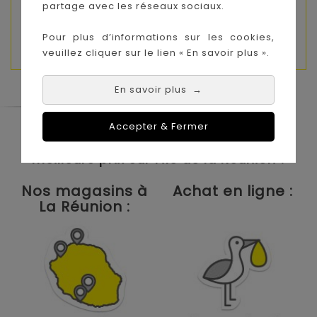
partage avec les réseaux sociaux.
Utilisation
: parfaite pour dessiner, jouer ou
prendre un goûter
Pour plus d’informations sur les cookies,
veuillez cliquer sur le lien « En savoir plus ».
En savoir plus
→
Accepter & Fermer
Le Coin des Petits propose les plus
grandes marques de puériculture aux
meilleurs prix sur l'île de la Réunion !
Nos magasins à
Achat en ligne :
La Réunion :