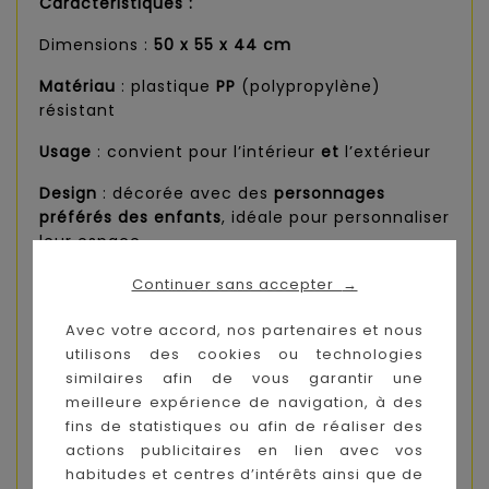
Caractéristiques :
Dimensions :
50 x 55 x 44 cm
Matériau
: plastique
PP
(polypropylène)
résistant
Usage
: convient pour l’intérieur
et
l’extérieur
Design
: décorée avec des
personnages
préférés des enfants
, idéale pour personnaliser
leur espace
Fonctionnalité
:
Continuer sans accepter
→
Empilable
: gain de place si vous en possédez
Avec votre accord, nos partenaires et nous
plusieurs
utilisons des cookies ou technologies
similaires afin de vous garantir une
Plateau avec renfoncements
: permet de
meilleure expérience de navigation, à des
ranger crayons et petits accessoires
fins de statistiques ou afin de réaliser des
actions publicitaires en lien avec vos
Sécurité et durabilité
: structure stable,
habitudes et centres d’intérêts ainsi que de
matériaux sûrs pour les enfants