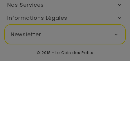
Nos Services

Informations Légales

Newsletter

© 2018 - Le Coin des Petits