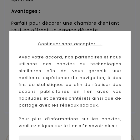
Avantages :
Parfait pour décorer une chambre d’enfant
tout en offrant un espace détente
Facile à soulever, déplacer et entretenir
Continuer sans accepter
→
Sans danger pour les tout-petits : aucune
Avec votre accord, nos partenaires et nous
structure rigide ou tranchante
utilisons des cookies ou technologies
similaires afin de vous garantir une
Idéal pour lire, jouer ou se reposer
meilleure expérience de navigation, à des
Ce canapé est un excellent choix pour les
fins de statistiques ou afin de réaliser des
enfants, combinant sécurité, confort et design
actions publicitaires en lien avec vos
adapté à leur univers.
habitudes et centres d’intérêts ainsi que de
partage avec les réseaux sociaux.
Pour plus d’informations sur les cookies,
VOUS AIMEREZ AUSSI
veuillez cliquer sur le lien « En savoir plus ».