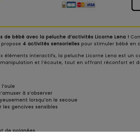
s de bébé avec la peluche d’activités Licorne Lena !
Conç
m propose
4 activités sensorielles
pour stimuler bébé en 
éléments interactifs, la peluche Licorne Lena est un co
la manipulation et l’écoute, tout en offrant réconfort et 
 l’ouïe
s’amuser à s’observer
oyeusement lorsqu’on le secoue
 les gencives sensibles
nt de poignées
stimuler le toucher