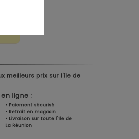
a La
meilleurs prix sur l'île de
en ligne :
• Paiement sécurisé
• Retrait en magasin
• Livraison sur toute l'île de
La Réunion