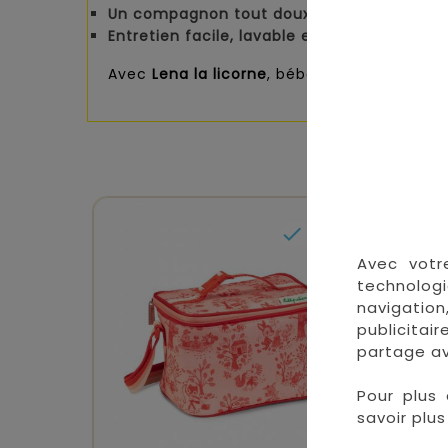
Un compagnon tout doux et câlin
, idéal 
Entretien facile
, lavable en machine à 30°
Avec
Lena la licorne
, bébé développe sa cu

En stock
Avec votr
technologi
navigation
publicitai
partage av
Pour plus 
savoir plus 