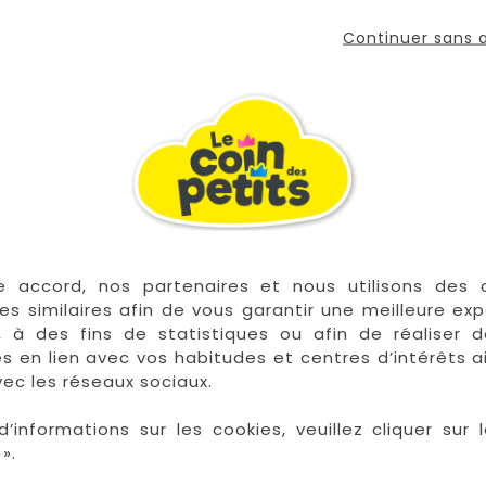
comme cadeau de naissance
Continuer sans
riosité tout en s’amusant dans un univers féérique et 
VOUS AIMEREZ AUSSI


En stock
e accord, nos partenaires et nous utilisons des 
es similaires afin de vous garantir une meilleure ex
, à des fins de statistiques ou afin de réaliser 
res en lien avec vos habitudes et centres d’intérêts a
ec les réseaux sociaux.
d’informations sur les cookies, veuillez cliquer sur l
».