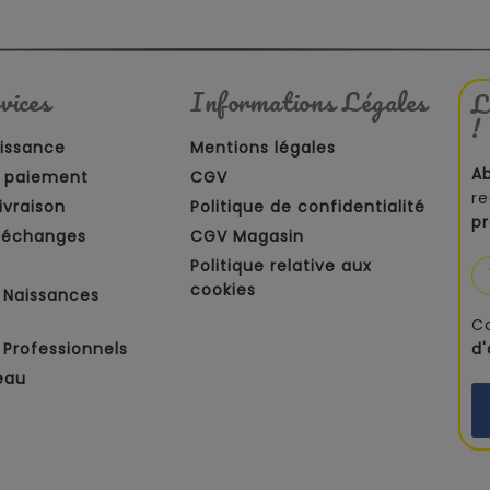
vices
Informations Légales
L
!
aissance
Mentions légales
A
 paiement
CGV
re
ivraison
Politique de confidentialité
p
t échanges
CGV Magasin
Politique relative aux
cookies
 Naissances
C
Professionnels
d
eau