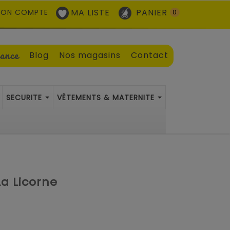
MA LISTE
PANIER
ON COMPTE
0
sance
Blog
Nos magasins
Contact
SECURITE
VÊTEMENTS & MATERNITE
La Licorne