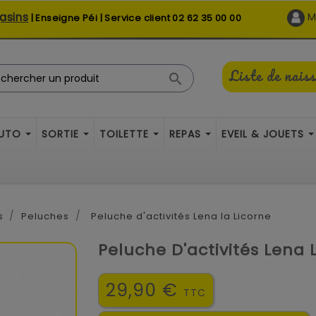
asins
M
| Enseigne Péi | Service client
02 62 35 00 00
Liste de nais

AUTO
SORTIE
TOILETTE
REPAS
EVEIL & JOUETS
s
Peluches
Peluche d'activités Lena la Licorne
Peluche D'activités Lena 
29,90 €
TTC