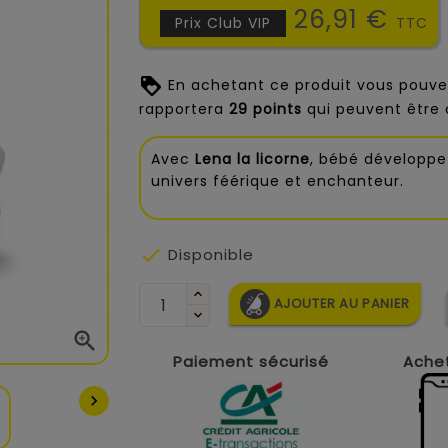
26,91 €
Prix Club VIP
TTC
En achetant ce produit vous pouve
rapportera
29
points
qui peuvent être 
Avec
Lena la licorne
, bébé développe
univers féérique et enchanteur.

Disponible
AJOUTER AU PANIER

Paiement sécurisé
Achet
