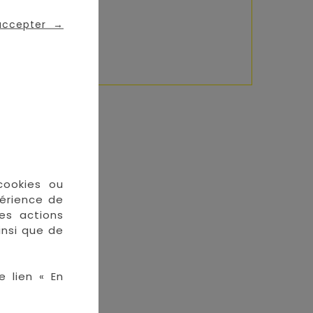
 accepter
→
enchanteur.
En stock
cookies ou
périence de
des actions
insi que de
e lien « En