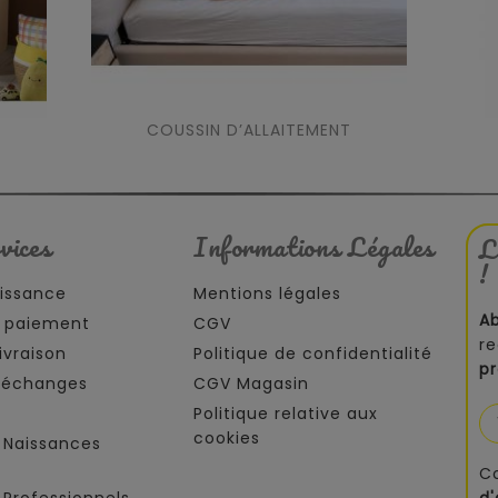
COUSSIN D’ALLAITEMENT
vices
Informations Légales
L
!
aissance
Mentions légales
A
 paiement
CGV
re
ivraison
Politique de confidentialité
p
t échanges
CGV Magasin
Politique relative aux
cookies
 Naissances
C
Professionnels
d