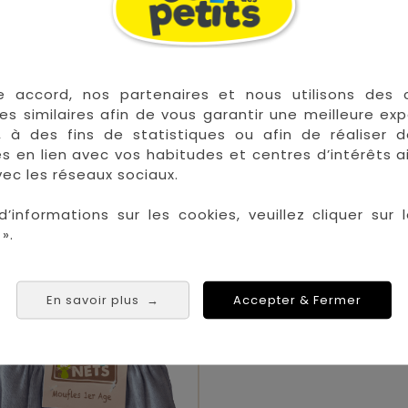
e accord, nos partenaires et nous utilisons des 
es similaires afin de vous garantir une meilleure ex
, à des fins de statistiques ou afin de réaliser 
BONNET ET MOUFLES
Paires De Moufles 
res en lien avec vos habitudes et centres d’intérêts a
ec les réseaux sociaux.
ETOILES
d’informations sur les cookies, veuillez cliquer sur l
Prix
Prix
19,95 €
4,90 €
».

Sur commande
En savoir plus
Accepter & Fermer
→