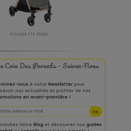
POUSSETTE EDEN
e Coin Des Parents - Suivez-Nous
bonnez-vous
à notre
Newsletter
pour
cevoir nos actualités et profiter de nos
romotions en avant-première !
onsultez notre
Blog
et découvrez nos
guides
'achat
et
conseils
pour futurs parents !