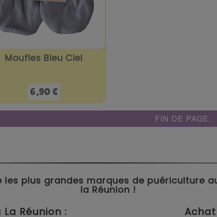
Moufles Bleu Ciel
Prix
6,90 €
FIN DE PAGE.
 les plus grandes marques de puériculture aux 
la Réunion !
La Réunion :
Achat 