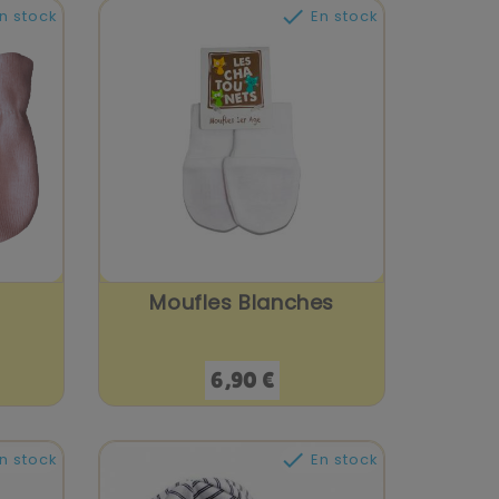

n stock
En stock
Moufles Blanches
Prix
6,90 €

n stock
En stock