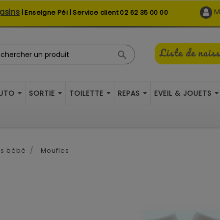
asins
M
| Enseigne Péi | Service client
02 62 35 00 00
Liste de nais

AUTO
SORTIE
TOILETTE
REPAS
EVEIL & JOUETS
es bébé
Moufles