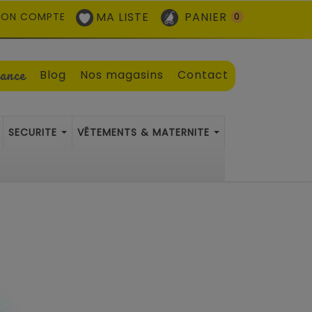
MA LISTE
PANIER
ON COMPTE
0
sance
Blog
Nos magasins
Contact
SECURITE
VÊTEMENTS & MATERNITE