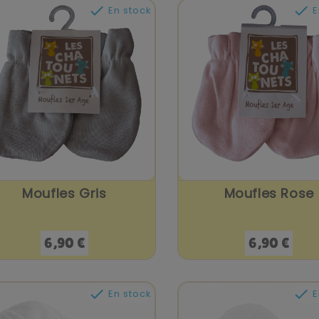


En stock
E
Moufles Gris
Moufles Rose
Prix
Prix
6,90 €
6,90 €


En stock
E