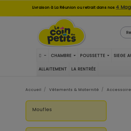
4 Mag
Livraison à La Réunion ou retrait dans nos
-
CHAMBRE
POUSSETTE
SIEGE 
ALLAITEMENT
LA RENTRÉE
Accueil
Vêtements & Maternité
Accessoir
Moufles