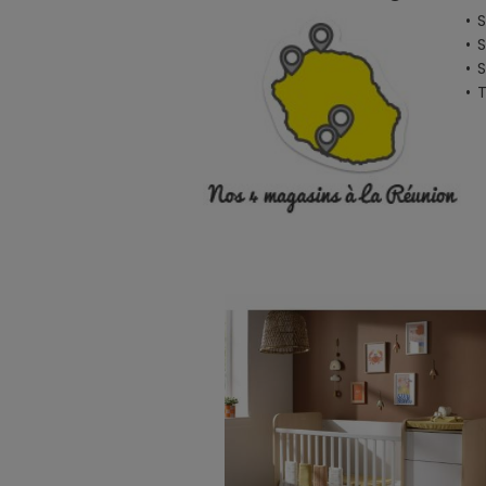
• 
• 
• 
•