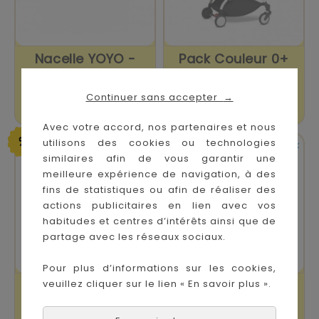
Nacelle YOYO -
Pack Couleur 0+
Peppermint
Peppermint YOYO
Continuer sans accepter
→
Prix
Prix
Prix
Prix
189,00 €
110,00 €
279,00 €
170,00 €
de
de
Avec votre accord, nos partenaires et nous
base
base
utilisons des cookies ou technologies


En stock
En stock
similaires afin de vous garantir une
meilleure expérience de navigation, à des
fins de statistiques ou afin de réaliser des
actions publicitaires en lien avec vos
habitudes et centres d’intérêts ainsi que de
partage avec les réseaux sociaux.
Pour plus d’informations sur les cookies,
veuillez cliquer sur le lien « En savoir plus ».
Yoyo Nacelle
Pack Couleur 0+
Peppermint
Rouge YOYO