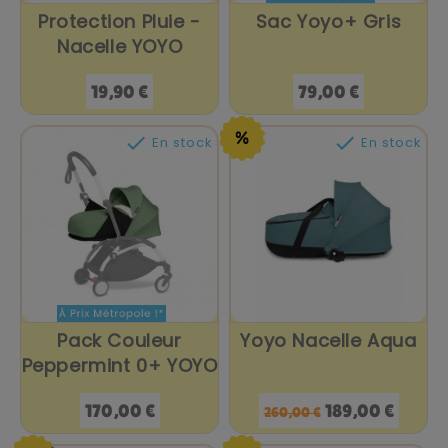
Protection Pluie -
Sac Yoyo+ Gris
Nacelle YOYO
Prix
Prix
19,90 €
79,00 €


En stock
En stock
Pack Couleur
Yoyo Nacelle Aqua
Peppermint 0+ YOYO
Prix
Prix
Prix
170,00 €
189,00 €
260,00 €
de