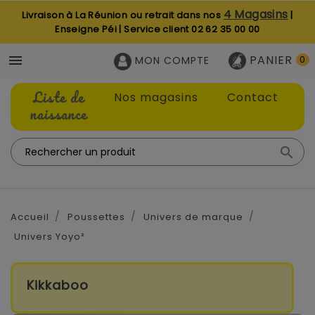
4 Magasins
Livraison à La Réunion ou retrait dans nos
|
Enseigne Péi | Service client
02 62 35 00 00
PANIER

MON COMPTE
0
Liste de
Nos magasins
Contact
naissance

Accueil
Poussettes
Univers de marque
Univers Yoyo²
Kikkaboo