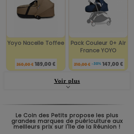
Yoyo Nacelle Toffee
Pack Couleur 0+ Air
France YOYO
Prix
Prix
Prix
Prix
189,00 €
147,00 €
-30%
260,00 €
210,00 €
de
de
base
base
Voir plus
Le Coin des Petits propose les plus
grandes marques de puériculture aux
meilleurs prix sur l'île de la Réunion !