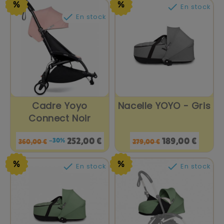
base

En stock

En stock
Cadre Yoyo
Nacelle YOYO - Gris
Connect Noir
Prix
Prix
Prix
Prix
252,00 €
189,00 €
-30%
360,00 €
279,00 €
de
de
base
base


En stock
En stock