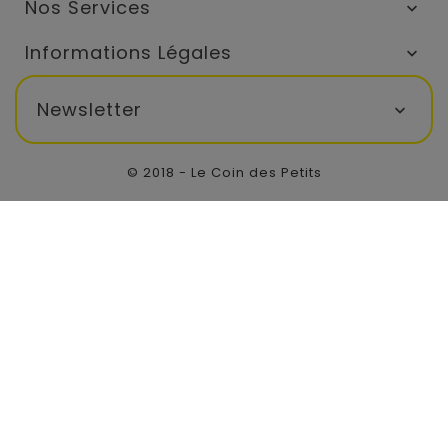
Nos Services

Informations Légales

Newsletter

© 2018 - Le Coin des Petits