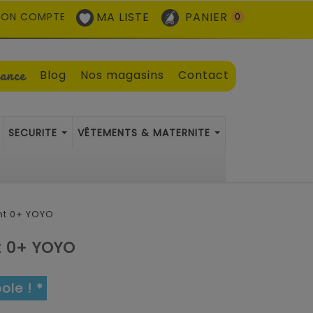
MA LISTE
PANIER
ON COMPTE
0
sance
Blog
Nos magasins
Contact
SECURITE
VÊTEMENTS & MATERNITE
nt 0+ YOYO
t 0+ YOYO
ole ! *