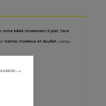
er votre bébé totalement à plat, face
son
hamac moelleux et douillet
, conçu
 accepter
→