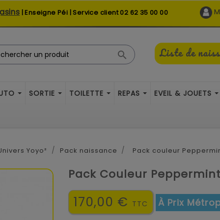
asins
M
| Enseigne Péi | Service client
02 62 35 00 00
Liste de nais

AUTO
SORTIE
TOILETTE
REPAS
EVEIL & JOUETS
Univers Yoyo²
Pack naissance
Pack couleur Peppermi
Pack Couleur Peppermin
170,00 €
À Prix Métrop
TTC