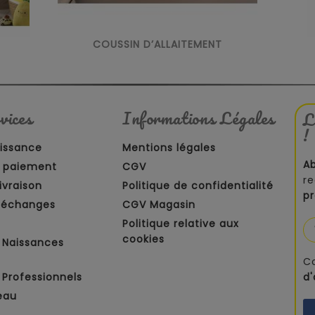
COUSSIN D’ALLAITEMENT
vices
Informations Légales
L
!
aissance
Mentions légales
A
 paiement
CGV
re
ivraison
Politique de confidentialité
p
t échanges
CGV Magasin
Politique relative aux
cookies
 Naissances
C
Professionnels
d
eau