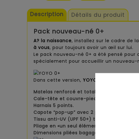
Description
Détails du produit
Pack
nouveau-né 0+
A? la naissance
, installez sur le cadre de 
à vous
, pour toujours avoir un œil sur lui.
Le pack nouveau-né 0+ a été pensé pour 
spécialement pour accueillir un nouveau-
Dans cette version,
YOYO² se plie et se dé
Matelas renforcé et totalement à plat.
Cale-tête et couvre-pieds.
Harnais 5 points.
Capote “pop-up” avec 2 positions d’ouvert
Tissu anti-UV (UPF 50+) traité déperlant.
Pliage en «un seul élément» ultra compact
Dimensions pliées bagage cabine*.