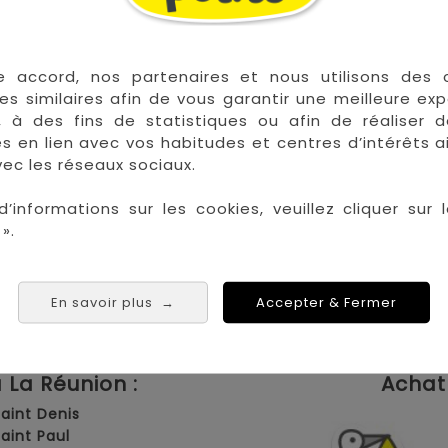
nsions pliées 52 x 44 x 18 cm) sont acceptées ou recon
 standards bagages cabine peuvent varier selon la com
e accord, nos partenaires et nous utilisons des 
votre compagnie aérienne afin d'obtenir le détail des 
es similaires afin de vous garantir une meilleure ex
, à des fins de statistiques ou afin de réaliser 
res en lien avec vos habitudes et centres d’intérêts a
ec les réseaux sociaux.
d’informations sur les cookies, veuillez cliquer sur l
our la Métropole,
Voir CGV
».
En savoir plus
Accepter & Fermer
→
 les plus grandes marques de puériculture aux 
la Réunion !
La Réunion :
Achat 
Saint Denis
Saint Paul