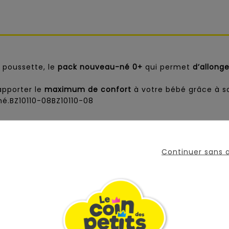
la poussette, le
pack nouveau-né 0+
qui permet
d’allong
apporter le
maximum de confort
à votre bébé grâce à 
né.BZ10110-08BZ10110-08
plie d’une seule main avec votre enfant dans les bras
.
Continuer sans
ure différentes.
.