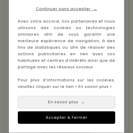
Double matelas confortable et respirant de 4,5
Continuer sans accepter
→
cm d'épaisseur.
Coque et capote ventilées.
Avec votre accord, nos partenaires et nous
Coque rigide et couvre-pieds enveloppant.
utilisons des cookies ou technologies
Petites poches de rangement intérieures.
similaires afin de vous garantir une
Tissu anti-UV (UPF 50+) traité déperlant
meilleure expérience de navigation, à des
fins de statistiques ou afin de réaliser des
actions publicitaires en lien avec vos
habitudes et centres d’intérêts ainsi que de
partage avec les réseaux sociaux.
Pour plus d’informations sur les cookies,
veuillez cliquer sur le lien « En savoir plus ».
En savoir plus
→
Accepter & Fermer