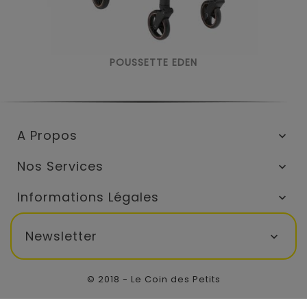
POUSSETTE EDEN
A Propos

Nos Services

Informations Légales

Newsletter

© 2018 - Le Coin des Petits