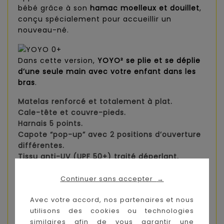
bébé grâce à son
hamac moelleux et douillet
,
conçu spécialement pour accueillir un
nouveau-né.
Dans cette version,
YOYO² se plie et se déplie
d’une seule main avec votre enfant dans les
bras
.
Matelas renforcé et totalement à plat.
Cale-tête et couvre-pieds.
Harnais 5 points.
Capote “pop-up” avec 2 positions d’ouverture
différentes.
Tissu anti-UV (UPF 50+) traité déperlant.
Pliage en «un seul élément» ultra compact.
Dimensions pliées bagage cabine*.
Continuer sans accepter
→
Avec votre accord, nos partenaires et nous
* Depuis 2012, les poussettes
utilisons des cookies ou technologies
YOYO (dimensions pliées 52 x 44 x 18 cm) sont
similaires afin de vous garantir une