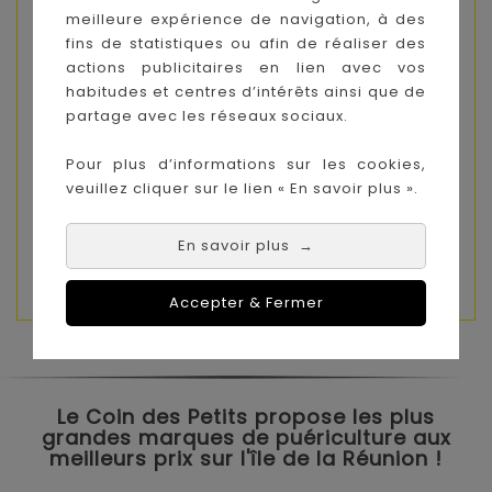
acceptées ou reconnues comme bagages
meilleure expérience de navigation, à des
cabine par la plupart des compagnies
fins de statistiques ou afin de réaliser des
aériennes. Cependant, les standards bagages
actions publicitaires en lien avec vos
cabine peuvent varier selon la compagnie
habitudes et centres d’intérêts ainsi que de
aérienne, nous vous recommandons donc de
partage avec les réseaux sociaux.
vous rapprocher de votre compagnie aérienne
afin d'obtenir le détail des restrictions
Pour plus d’informations sur les cookies,
concernant les bagages cabine.
veuillez cliquer sur le lien « En savoir plus ».
ATTENTION : VENDU SANS CADRE
En savoir plus
→
Accepter & Fermer
Le Coin des Petits propose les plus
grandes marques de puériculture aux
meilleurs prix sur l'île de la Réunion !