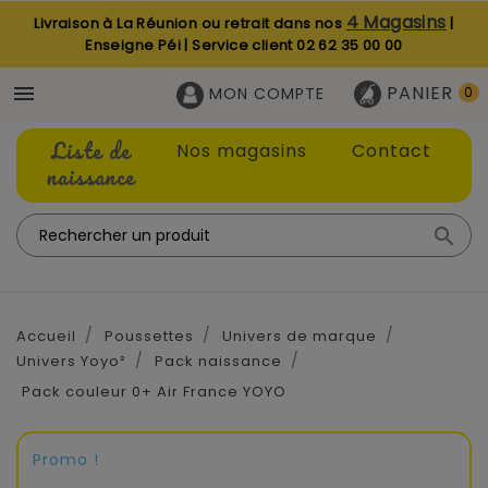
4 Magasins
Livraison à La Réunion ou retrait dans nos
|
Enseigne Péi | Service client
02 62 35 00 00
PANIER

MON COMPTE
0
Liste de
Nos magasins
Contact
naissance

Accueil
Poussettes
Univers de marque
Univers Yoyo²
Pack naissance
Pack couleur 0+ Air France YOYO
Promo !