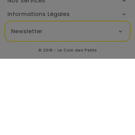
Nos Services

Informations Légales

Newsletter

© 2018 - Le Coin des Petits