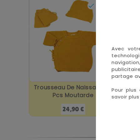

En stock
Avec votr
technologi
navigation
publicitai
partage av
Trousseau De Naissance 3
Trou
Pour plus 
Pcs Moutarde
savoir plus 
Prix
24,90 €