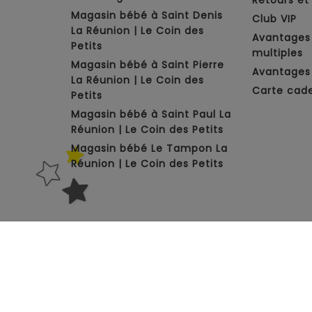
Magasin bébé à Saint Denis
Club VIP
La Réunion | Le Coin des
Avantages
Petits
multiples
Magasin bébé à Saint Pierre
Avantages 
La Réunion | Le Coin des
Carte cad
Petits
Magasin bébé à Saint Paul La
Réunion | Le Coin des Petits
Magasin bébé Le Tampon La
Réunion | Le Coin des Petits