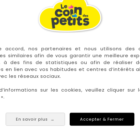


En stock
e accord, nos partenaires et nous utilisons des 
es similaires afin de vous garantir une meilleure ex
, à des fins de statistiques ou afin de réaliser 
res en lien avec vos habitudes et centres d’intérêts a
ec les réseaux sociaux.
sseau De Naissance 3
Trousseau De Naissa
d’informations sur les cookies, veuillez cliquer sur l
Pcs Vert Sauge
Pcs Blanc -...
».
Prix
Prix
24,90 €
24,90 €
En savoir plus
Accepter & Fermer
→