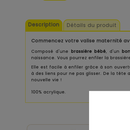
Description
Détails du produit
Commencez votre valise maternité ave
Composé d'une
brassière bébé
, d'un
bon
naissance. Vous pourrez enfiler la brassi
Elle est facile à enfiler grâce à son ouve
à des liens pour ne pas glisser. De la tête
nouvelle vie !
100% acrylique.