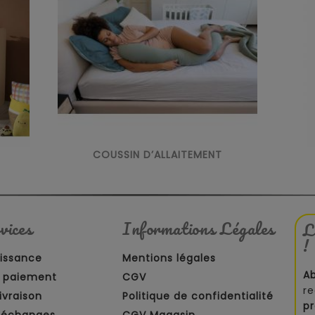
COUSSIN D’ALLAITEMENT
vices
Informations Légales
L
!
aissance
Mentions légales
A
 paiement
CGV
re
ivraison
Politique de confidentialité
p
t échanges
CGV Magasin