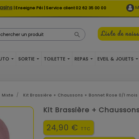
asins
M
| Enseigne Péi | Service client
02 62 35 00 00
Liste de nais

AUTO
SORTIE
TOILETTE
REPAS
EVEIL & JOUETS
Mixte
Kit Brassière + Chaussons + Bonnet Rose 0/1 mois
Kit Brassière + Chaussons
24,90 €
TTC