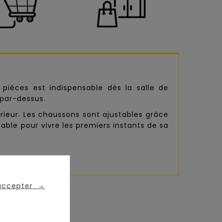
s pièces est indispensable dès la salle de
 par-dessus.
érieur. Les chaussons sont ajustables grâce
table pour vivre les premiers instants de sa
 accepter
→