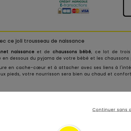
c ce joli trousseau de naissance
net naissance
et de
chaussons bébé
, ce lot de troi
ère en dessous du pyjama de votre bébé et les chaussons
rture en cache-cœur et à attacher avec ses liens à l'int
 aux pieds, votre nourrisson sera bien au chaud et confor
Continuer sans
VOUS AIMEREZ AUSSI