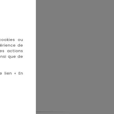
En stock
cookies ou
périence de
des actions
insi que de
nce 3
e lien « En