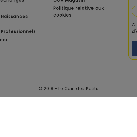
Politique relative aux
cookies
 Naissances
C
Professionnels
d
eau
© 2018 - Le Coin des Petits