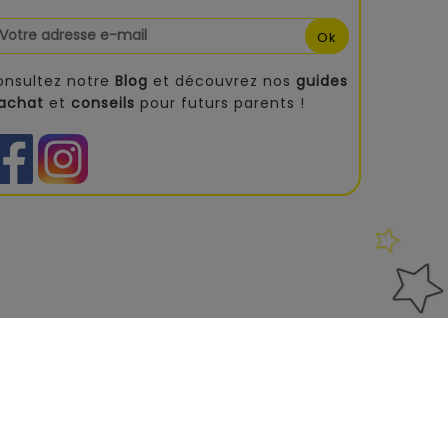
onsultez notre
Blog
et découvrez nos
guides
'achat
et
conseils
pour futurs parents !