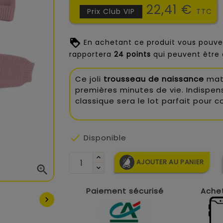
22,41 €
Prix Club VIP
TTC
En achetant ce produit vous pouve
rapportera
24
points
qui peuvent être 
Ce joli
trousseau de naissance
mate
premières minutes de vie. Indispe
classique sera le lot parfait pour

Disponible
AJOUTER AU PANIER

Paiement sécurisé
Achet
