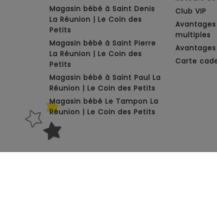
Magasin bébé à Saint Denis
Club VIP
La Réunion | Le Coin des
Avantages
Petits
multiples
Magasin bébé à Saint Pierre
Avantages 
La Réunion | Le Coin des
Carte cad
Petits
Magasin bébé à Saint Paul La
Réunion | Le Coin des Petits
Magasin bébé Le Tampon La
Réunion | Le Coin des Petits