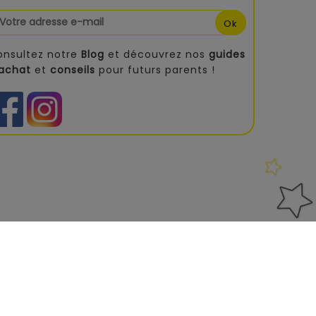
onsultez notre
Blog
et découvrez nos
guides
'achat
et
conseils
pour futurs parents !