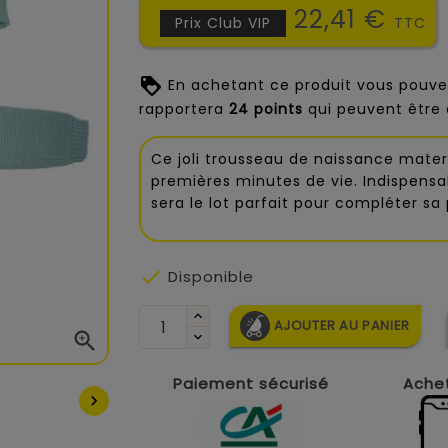
22,41 €
Prix Club VIP
TTC
En achetant ce produit vous pouve
rapportera
24
points
qui peuvent être 
Ce joli trousseau de naissance mater
premières minutes de vie. Indispensa
sera le lot parfait pour compléter s

Disponible
AJOUTER AU PANIER

Paiement sécurisé
Achet
