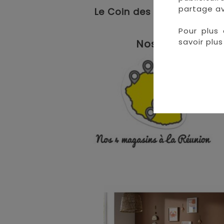
partage av
Le Coin des Petits propose
Pour plus 
savoir plus 
Nos magasins à 
• 
• 
• 
•