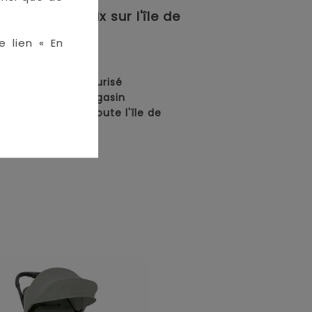
meilleurs prix sur l'île de
e lien « En
en ligne :
• Paiement sécurisé
• Retrait en magasin
• Livraison sur toute l'île de
La Réunion