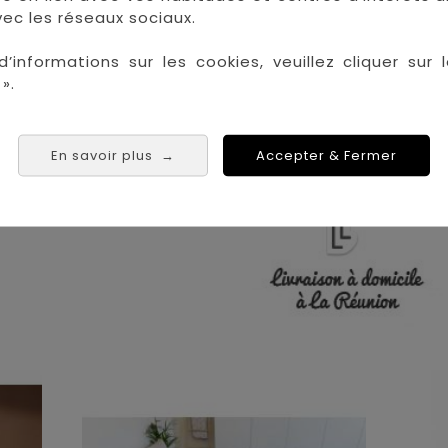
ec les réseaux sociaux.
 les plus grandes marques de puériculture aux 
la Réunion !
d’informations sur les cookies, veuillez cliquer sur l
».
La Réunion :
Achat 
Saint Denis
Saint Paul
En savoir plus
Accepter & Fermer
→
Saint Pierre
 Tampon