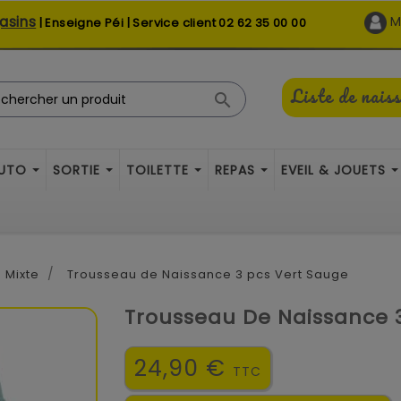
asins
M
| Enseigne Péi | Service client
02 62 35 00 00
Liste de nais

AUTO
SORTIE
TOILETTE
REPAS
EVEIL & JOUETS
Mixte
Trousseau de Naissance 3 pcs Vert Sauge
Trousseau De Naissance 
24,90 €
TTC