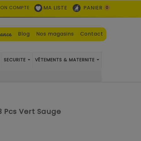
MA LISTE
PANIER
ON COMPTE
0
sance
Blog
Nos magasins
Contact
SECURITE
VÊTEMENTS & MATERNITE
3 Pcs Vert Sauge