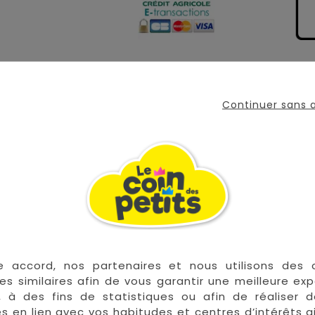
 joli trousseau de naissance
Continuer sans
 naissance et de chaussons bébé, ce lot de trois pièces 
us du pyjama de votre bébé et les chaussons par-dessus. E
 ses liens à l'intérieur. Les chaussons sont ajustables g
 bien au chaud et confortable pour vivre les premiers ins
e accord, nos partenaires et nous utilisons des 
es similaires afin de vous garantir une meilleure ex
, à des fins de statistiques ou afin de réaliser 
res en lien avec vos habitudes et centres d’intérêts a