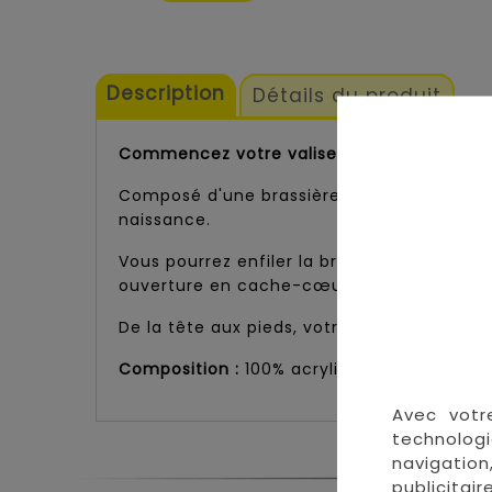
Description
Détails du produit
Commencez votre valise maternité avec ce
Composé d'une brassière bébé, d'un bonnet
naissance.
Vous pourrez enfiler la brassière en desso
ouverture en cache-cœur et à attacher avec
De la tête aux pieds, votre nourrisson sera
Composition :
100% acrylique.
Avec votr
technologi
navigation
publicitai