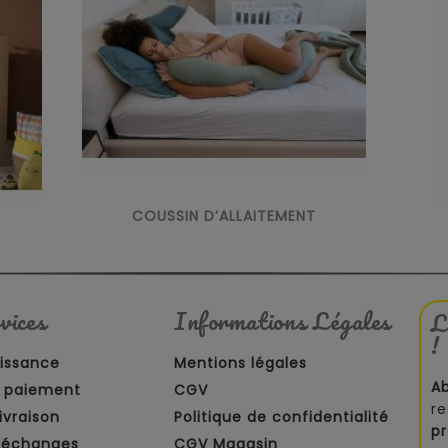
COUSSIN D’ALLAITEMENT
vices
Informations Légales
L
!
aissance
Mentions légales
A
 paiement
CGV
re
ivraison
Politique de confidentialité
p
t échanges
CGV Magasin