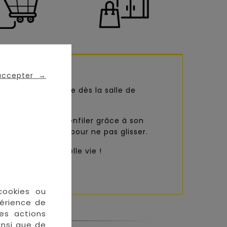
 accepter
→
est indispensable dès la salle de
lle est facile à enfiler grâce à son
râce à des liens pour ne pas glisser.
tants de sa nouvelle vie !
cookies ou
périence de
des actions
insi que de