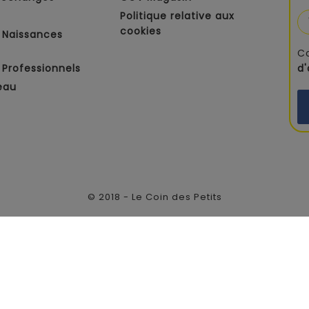
Politique relative aux
cookies
 Naissances
C
Professionnels
d
eau
© 2018 - Le Coin des Petits