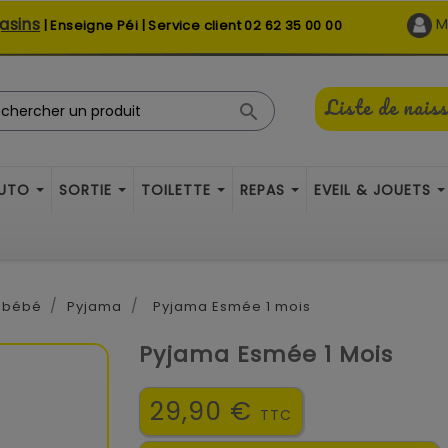
asins
M
| Enseigne Péi | Service client
02 62 35 00 00
Liste de nais

AUTO
SORTIE
TOILETTE
REPAS
EVEIL & JOUETS
 bébé
Pyjama
Pyjama Esmée 1 mois
Pyjama Esmée 1 Mois
29,90 €
TTC