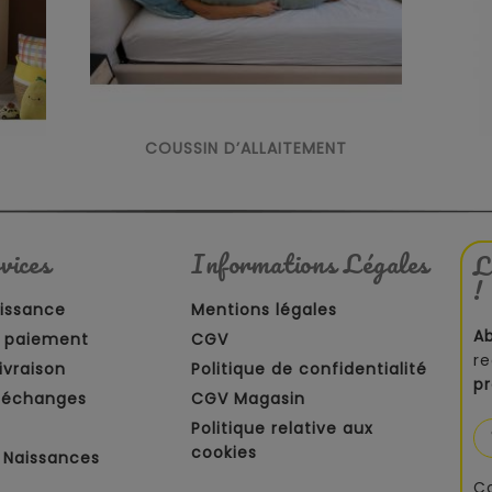
COUSSIN D’ALLAITEMENT
vices
Informations Légales
L
!
aissance
Mentions légales
A
 paiement
CGV
re
ivraison
Politique de confidentialité
p
t échanges
CGV Magasin
Politique relative aux
cookies
 Naissances
C