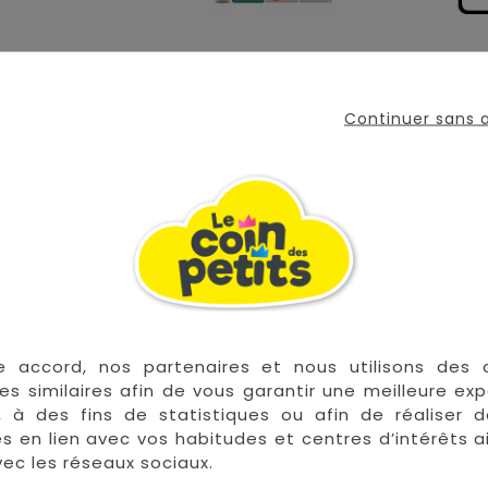
nir bébé au chaud. Les pyjamas Sauthon en bouclette velo
Continuer sans
pyjama Esmee taille naissance vous séduira grâce à ses m
arantit l'absence de substance nocive ou irritante pour l
e accord, nos partenaires et nous utilisons des 
es similaires afin de vous garantir une meilleure ex
, à des fins de statistiques ou afin de réaliser 
 les plus grandes marques de puériculture aux 
res en lien avec vos habitudes et centres d’intérêts a
la Réunion !
ec les réseaux sociaux.