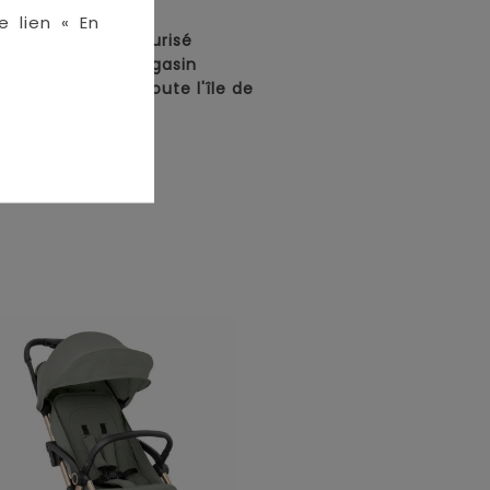
en ligne :
e lien « En
• Paiement sécurisé
• Retrait en magasin
• Livraison sur toute l'île de
La Réunion