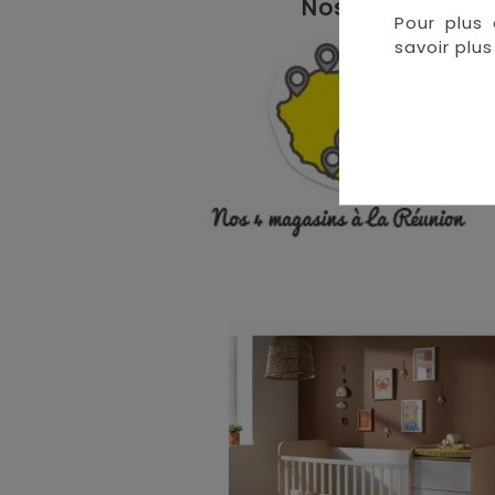
Nos magasins à 
Pour plus 
• 
savoir plus 
• 
• 
•