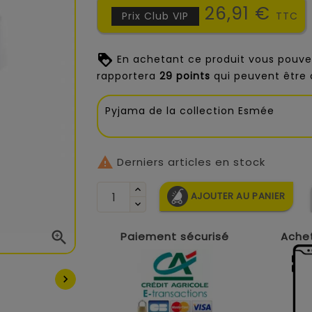
26,91 €
Prix Club VIP
TTC
En achetant ce produit vous pouve
rapportera
29
points
qui peuvent être 
Pyjama de la collection Esmée

Derniers articles en stock
AJOUTER AU PANIER

Paiement sécurisé
Achet
