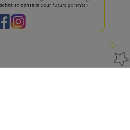
'achat
et
conseils
pour futurs parents !