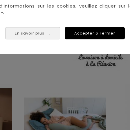
La Réunion :
Achat 
d’informations sur les cookies, veuillez cliquer sur l
Saint Denis
».
Saint Paul
Saint Pierre
 Tampon
En savoir plus
Accepter & Fermer
→