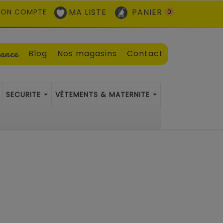
MA LISTE
PANIER
ON COMPTE
0
sance
Blog
Nos magasins
Contact
SECURITE
VÊTEMENTS & MATERNITE