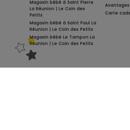
Magasin bébé à Saint Pierre
Avantages 
La Réunion | Le Coin des
Carte cad
Petits
Magasin bébé à Saint Paul La
Réunion | Le Coin des Petits
Magasin bébé Le Tampon La
Réunion | Le Coin des Petits