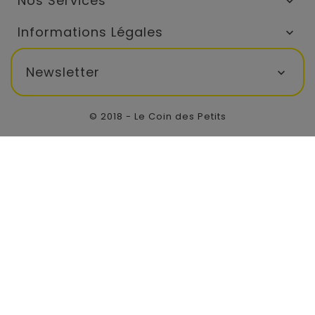
Nos Services

Informations Légales

Newsletter

© 2018 - Le Coin des Petits