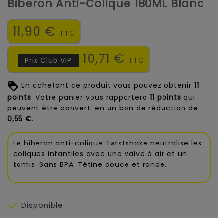
Biberon Anti-Colique 180ML Blanc
11,90 €
TTC
10,71 €
Prix Club VIP
TTC
En achetant ce produit vous pouvez obtenir
11
points
. Votre panier vous rapportera
11
points
qui
peuvent être converti en un bon de réduction de
0,55 €
.
Le biberon anti-colique Twistshake neutralise les
coliques infantiles avec une valve à air et un
tamis. Sans BPA. Tétine douce et ronde.

Disponible