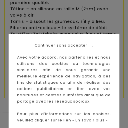
première qualité.
Tétine – en silicone en taille M (2+m) avec
valve à air.
Tamis – dissout les grumeaux, s'il y a lieu.
Biberon anti-colique – le système de débit
TwistFlow Twistshake avec valve à air et tamis
mixeur neutralise les coliques infantiles.
Continuer sans accepter
→
Récipient ingénieux – préparez le repas à la
maison avec le récipient pratique. Si vous en
Avec votre accord, nos partenaires et nous
avez deux ou plus, ils peuvent être empilés.
utilisons des cookies ou technologies
Goulot extra large – facile à nettoyer et à
similaires afin de vous garantir une
remplir.
meilleure expérience de navigation, à des
Design ergonomique – prise en main facile
fins de statistiques ou afin de réaliser des
pour les enfants et les parents.
actions publicitaires en lien avec vos
habitudes et centres d’intérêts ainsi que de
partage avec les réseaux sociaux.
Pour plus d’informations sur les cookies,
veuillez cliquer sur le lien « En savoir plus ».
Le Coin des Petits propose les plus