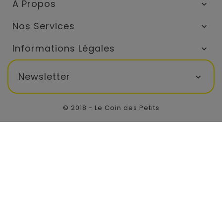
A Propos

Nos Services

Informations Légales

Newsletter

© 2018 - Le Coin des Petits