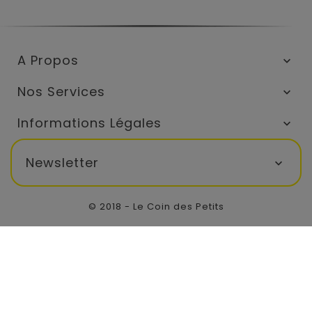
A Propos

Nos Services

Informations Légales

Newsletter

© 2018 - Le Coin des Petits