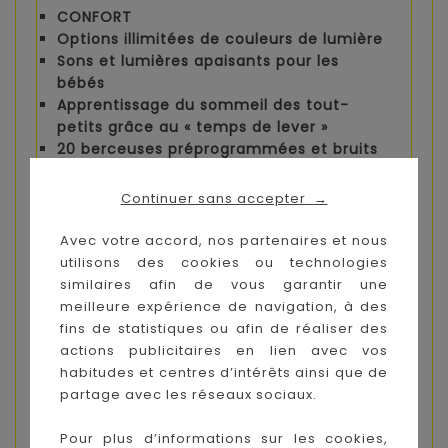
CONFORT
Options illimitées de couleurs de lumière
Sons et lumières apaisants pour les
bébés
Apprentissage du sommeil des tout-
petits grâce au « temps de lever »
20 berceuses préprogrammées et bruits
blancs
Continuer sans accepter
→
Sécurité
Sûr et sécurisé : données entièrement
Avec votre accord, nos partenaires et nous
cryptées
utilisons des cookies ou technologies
Mécanisme de verrouillage enfant sur
similaires afin de vous garantir une
l'écran du produit
meilleure expérience de navigation, à des
fins de statistiques ou afin de réaliser des
Généralités
actions publicitaires en lien avec vos
Fonctionne avec Amazon Alexa et Google
habitudes et centres d’intérêts ainsi que de
Home
partage avec les réseaux sociaux.
Une connexion Wi-Fi 2,4 GHz est requise
pour la configuration de ce produit dans
Pour plus d’informations sur les cookies,