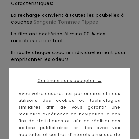
Caractéristiques:
La recharge convient à toutes les poubelles à
couches
Sangenic Tommee Tippee
Le film antibactérien élimine 99 % des
microbes au contact
Emballe chaque couche individuellement pour
emprisonner les odeurs
100 fois plus efficace pour prévenir les
mauvaises odeurs que les sacs à couches +
Continuer sans accepter
→
Chaque recharge contient environ 66
Avec votre accord, nos partenaires et nous
couches*
utilisons des cookies ou technologies
similaires afin de vous garantir une
Les recharges Sangenic deviennent plus
meilleure expérience de navigation, à des
respectueuses de l’environnement. La
fins de statistiques ou afin de réaliser des
performance antibactérienne du film reste la
actions publicitaires en lien avec vos
même mais le châssis est désormais conçu à
habitudes et centres d’intérêts ainsi que de
98% avec du plastique recyclé.