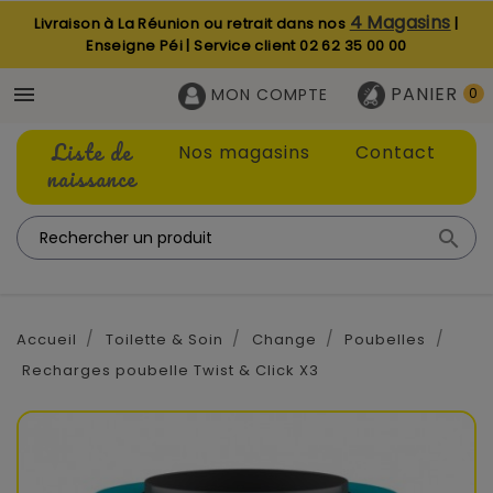
4 Magasins
Livraison à La Réunion ou retrait dans nos
|
Enseigne Péi | Service client
02 62 35 00 00
PANIER

MON COMPTE
0
Liste de
Nos magasins
Contact
naissance

Accueil
Toilette & Soin
Change
Poubelles
Recharges poubelle Twist & Click X3