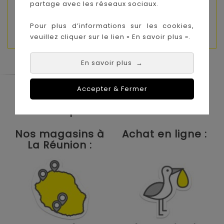
partage avec les réseaux sociaux.
*Estimation basée sur des couches de taille 1
(2-5 Kg)
Pour plus d’informations sur les cookies,
veuillez cliquer sur le lien « En savoir plus ».
En savoir plus
→
Accepter & Fermer
Le Coin des Petits propose les plus
grandes marques de puériculture aux
meilleurs prix sur l'île de la Réunion !
Nos magasins à
Achat en ligne :
La Réunion :